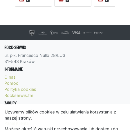
ROCK-SERWIS
ul. płk. Francesco Nullo 28/LU3
31-543 Kraków
INFORMACJE
O nas
Pomoc
Polityka cookies
Rockserwis.fm
ZAKUPY
Formy płatności
Używamy plików cookies w celu ułatwienia korzystania z
Koszty wysyłki
naszej strony.
Panel Klienta
Możesz określić warunki przechowywania lub dostępu do
Regulamin