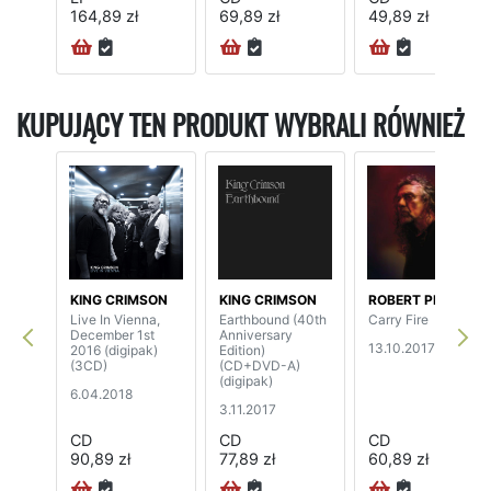
164,89 zł
69,89 zł
49,89 zł
KUPUJĄCY TEN PRODUKT WYBRALI RÓWNIEŻ
KING CRIMSON
KING CRIMSON
ROBERT PLANT
Live In Vienna,
Earthbound (40th
Carry Fire
December 1st
Anniversary
13.10.2017
2016 (digipak)
Edition)
(3CD)
(CD+DVD-A)
(digipak)
6.04.2018
3.11.2017
CD
CD
CD
90,89 zł
77,89 zł
60,89 zł