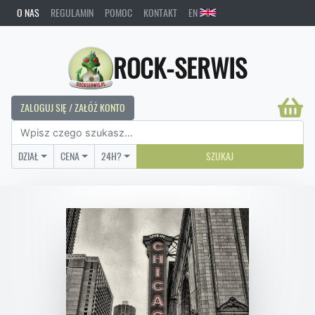
O NAS
REGULAMIN
POMOC
KONTAKT
EN
ROCK-SERWIS
ZALOGUJ SIĘ / ZAŁÓŻ KONTO
DZIAŁ
CENA
24H?
SZUKAJ