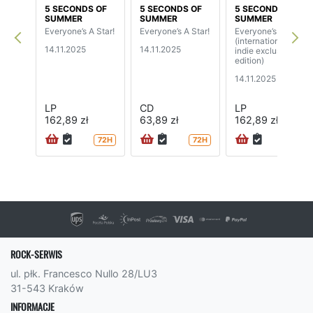
5 SECONDS OF
5 SECONDS OF
5 SECONDS OF
SUMMER
SUMMER
SUMMER
Everyone’s A Star!
Everyone’s A Star!
Everyone’s A Star!
(international
14.11.2025
14.11.2025
indie exclusive
edition)
14.11.2025
LP
CD
LP
162,89 zł
63,89 zł
162,89 zł
72H
72H
ROCK-SERWIS
ul. płk. Francesco Nullo 28/LU3
31-543 Kraków
INFORMACJE