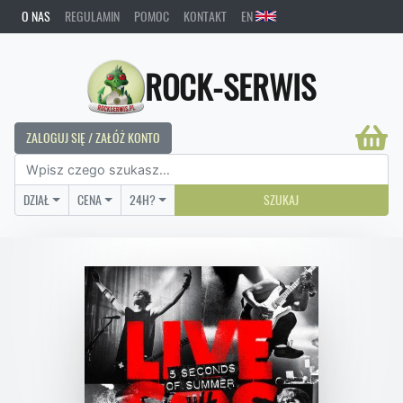
O NAS
REGULAMIN
POMOC
KONTAKT
EN
ROCK-SERWIS
ZALOGUJ SIĘ / ZAŁÓŻ KONTO
DZIAŁ
CENA
24H?
SZUKAJ