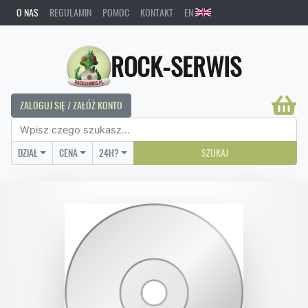
O NAS
REGULAMIN
POMOC
KONTAKT
EN
ROCK-SERWIS
ZALOGUJ SIĘ / ZAŁÓŻ KONTO
DZIAŁ
CENA
24H?
SZUKAJ