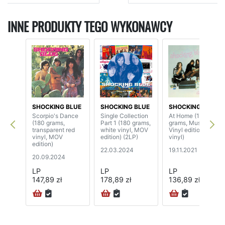
INNE PRODUKTY TEGO WYKONAWCY
SHOCKING BLUE
SHOCKING BLUE
SHOCKING BLUE
Scorpio's Dance
Single Collection
At Home (180
(180 grams,
Part 1 (180 grams,
grams, Music On
transparent red
white vinyl, MOV
Vinyl edition, pink
vinyl, MOV
edition) (2LP)
vinyl)
edition)
22.03.2024
19.11.2021
20.09.2024
LP
LP
LP
147,89 zł
178,89 zł
136,89 zł