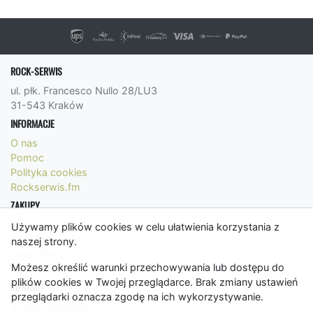
ROCK-SERWIS
ul. płk. Francesco Nullo 28/LU3
31-543 Kraków
INFORMACJE
O nas
Pomoc
Polityka cookies
Rockserwis.fm
ZAKUPY
Formy płatności
Używamy plików cookies w celu ułatwienia korzystania z
Koszty wysyłki
naszej strony.
Panel Klienta
Możesz określić warunki przechowywania lub dostępu do
Regulamin
plików cookies w Twojej przeglądarce. Brak zmiany ustawień
KONTAKT
przeglądarki oznacza zgodę na ich wykorzystywanie.
bok@rockserwis.pl