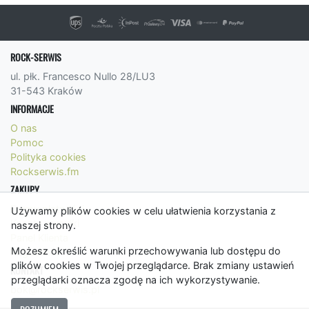
ROCK-SERWIS
ul. płk. Francesco Nullo 28/LU3
31-543 Kraków
INFORMACJE
O nas
Pomoc
Polityka cookies
Rockserwis.fm
ZAKUPY
Formy płatności
Używamy plików cookies w celu ułatwienia korzystania z
Koszty wysyłki
naszej strony.
Panel Klienta
Możesz określić warunki przechowywania lub dostępu do
Regulamin
plików cookies w Twojej przeglądarce. Brak zmiany ustawień
KONTAKT
przeglądarki oznacza zgodę na ich wykorzystywanie.
bok@rockserwis.pl