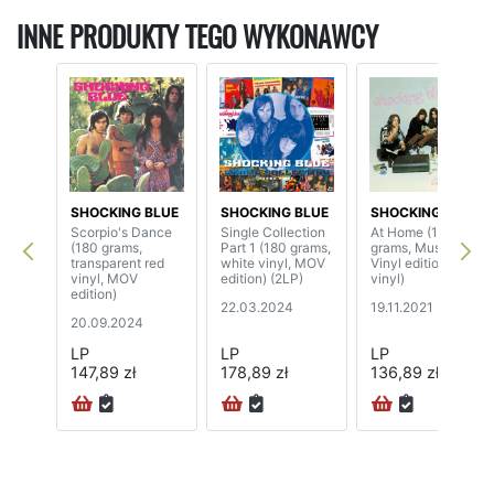
INNE PRODUKTY TEGO WYKONAWCY
SHOCKING BLUE
SHOCKING BLUE
SHOCKING BLUE
Scorpio's Dance
Single Collection
At Home (180
(180 grams,
Part 1 (180 grams,
grams, Music On
transparent red
white vinyl, MOV
Vinyl edition, pink
vinyl, MOV
edition) (2LP)
vinyl)
edition)
22.03.2024
19.11.2021
20.09.2024
LP
LP
LP
147,89 zł
178,89 zł
136,89 zł