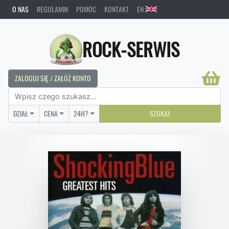
O NAS
REGULAMIN
POMOC
KONTAKT
EN
ROCK-SERWIS
ZALOGUJ SIĘ / ZAŁÓŻ KONTO
DZIAŁ
CENA
24H?
SZUKAJ