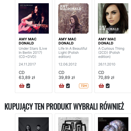
AMY MAC
AMY MAC
AMY MAC
DONALD
DONALD
DONALD
Under Stars (Live
Life In A Beautiful
A Curious Thing
In Berlin 2017)
Light (Polish
(2CD) (Polish
(CD+DVD)
edition)
edition)
24.11.2017
12.06.2012
26.11.2010
CD
CD
CD
63,89 zł
39,89 zł
70,89 zł
72H
KUPUJĄCY TEN PRODUKT WYBRALI RÓWNIEŻ