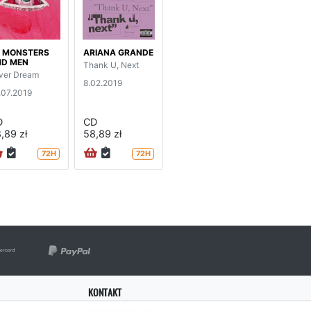
 MONSTERS
ARIANA GRANDE
ND MEN
Thank U, Next
ver Dream
8.02.2019
.07.2019
D
CD
,89 zł
58,89 zł
72H
72H
KONTAKT