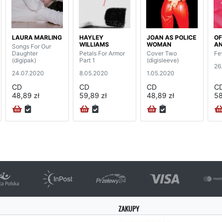
LAURA MARLING
HAYLEY
JOAN AS POLICE
OF
WILLIAMS
WOMAN
A
Songs For Our
Daughter
Petals For Armor
Cover Two
Fe
(digipak)
Part 1
(digisleeve)
26
24.07.2020
8.05.2020
1.05.2020
CD
CD
CD
C
48,89 zł
59,89 zł
48,89 zł
58
ZAKUPY