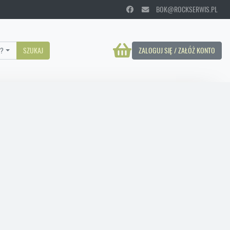
BOK@ROCKSERWIS.PL
?
SZUKAJ
ZALOGUJ SIĘ / ZAŁÓŻ KONTO