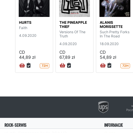
HURTS
THE PINEAPPLE
ALANIS
THIEF
MORISSETTE
Faith
Versions Of The
Such Pretty Forks
4.09.2020
Truth
In The Road
4.09.2020
18.09.2020
CD
CD
CD
44,89 zł
67,89 zł
54,89 zł
72H
72H
ROCK-SERWIS
INFORMACJE