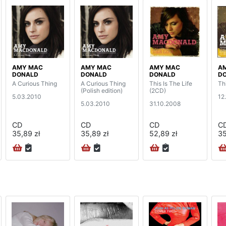
AMY MAC
AMY MAC
AMY MAC
A
DONALD
DONALD
DONALD
D
A Curious Thing
A Curious Thing
This Is The Life
Thi
(Polish edition)
(2CD)
5.03.2010
12
5.03.2010
31.10.2008
CD
CD
CD
C
35,89 zł
35,89 zł
52,89 zł
35