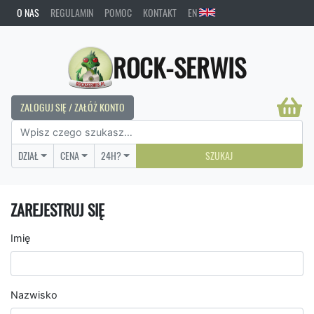
O NAS
REGULAMIN
POMOC
KONTAKT
EN
ROCK-SERWIS
ZALOGUJ SIĘ / ZAŁÓŻ KONTO
DZIAŁ
CENA
24H?
SZUKAJ
ZAREJESTRUJ SIĘ
Imię
Nazwisko