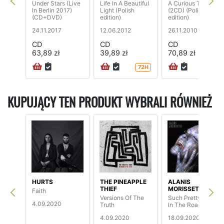
Under Stars (Live
Life In A Beautiful
A Curious Thing
In Berlin 2017)
Light (Polish
(2CD) (Polish
(CD+DVD)
edition)
edition)
24.11.2017
12.06.2012
26.11.2010
CD
CD
CD
63,89 zł
39,89 zł
70,89 zł
72H
KUPUJĄCY TEN PRODUKT WYBRALI RÓWNIEŻ
HURTS
THE PINEAPPLE
ALANIS
THIEF
MORISSETTE
Faith
Versions Of The
Such Pretty Forks
4.09.2020
Truth
In The Road
4.09.2020
18.09.2020