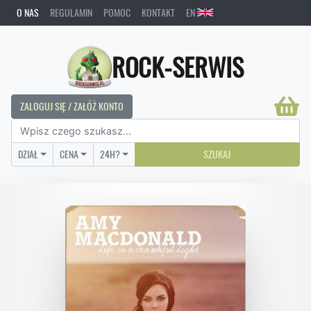
O NAS
REGULAMIN
POMOC
KONTAKT
EN
ROCK-SERWIS
ZALOGUJ SIĘ / ZAŁÓŻ KONTO
DZIAŁ
CENA
24H?
SZUKAJ