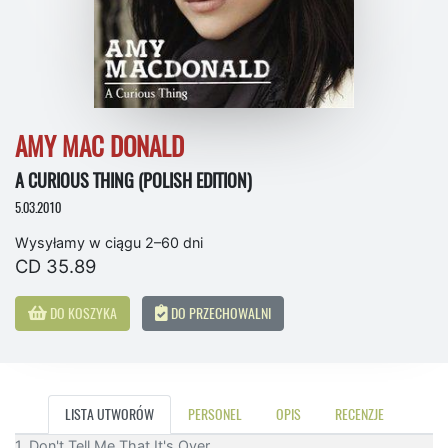
AMY MAC DONALD
A CURIOUS THING (POLISH EDITION)
5.03.2010
Wysyłamy w ciągu 2–60 dni
CD 35.89
DO KOSZYKA
DO PRZECHOWALNI
LISTA UTWORÓW
PERSONEL
OPIS
RECENZJE
1. Don't Tell Me That It's Over