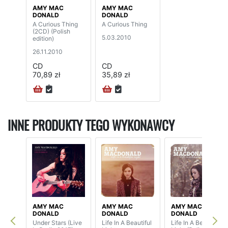
AMY MAC
AMY MAC
DONALD
DONALD
A Curious Thing
A Curious Thing
(2CD) (Polish
5.03.2010
edition)
26.11.2010
CD
CD
70,89 zł
35,89 zł
INNE PRODUKTY TEGO WYKONAWCY
AMY MAC
AMY MAC
AMY MAC
DONALD
DONALD
DONALD
Under Stars (Live
Life In A Beautiful
Life In A Beautiful