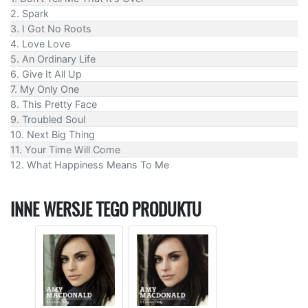
2. Spark
3. I Got No Roots
4. Love Love
5. An Ordinary Life
6. Give It All Up
7. My Only One
8. This Pretty Face
9. Troubled Soul
10. Next Big Thing
11. Your Time Will Come
12. What Happiness Means To Me
INNE WERSJE TEGO PRODUKTU