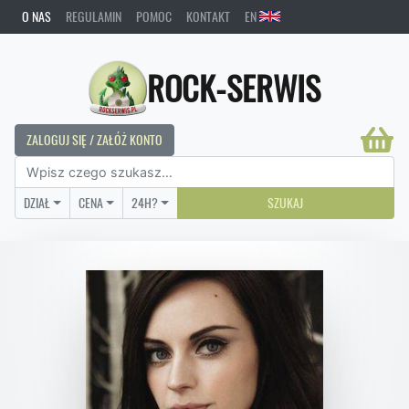
O NAS
REGULAMIN
POMOC
KONTAKT
EN
ROCK-SERWIS
ZALOGUJ SIĘ / ZAŁÓŻ KONTO
DZIAŁ
CENA
24H?
SZUKAJ