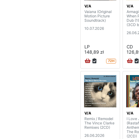
V/A
V/A
Vaiana (Original
Armagi
Motion Picture
When 
Soundtrack)
Dub (1
(3CD b
10.07.2026
26.06.
LP
CD
148,89 zł
126,8
72H
V/A
V/A
Remix / Remodel
I Love
The Vince Clarke
(Rastaf
Remixes (2CD)
Anthem
The Ro
26.06.2026
(2CD)