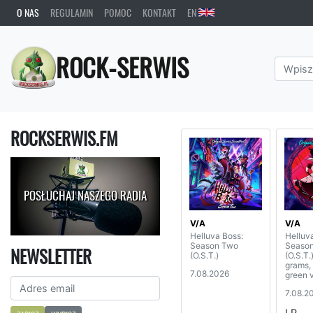
O NAS
REGULAMIN
POMOC
KONTAKT
EN
ROCK-SERWIS
ROCKSERWIS.FM
POSŁUCHAJ NASZEGO RADIA
V/A
V/A
Helluva Boss:
Helluv
Season Two
Seaso
NEWSLETTER
(O.S.T.)
(O.S.T.
grams,
7.08.2026
green v
7.08.2
LP