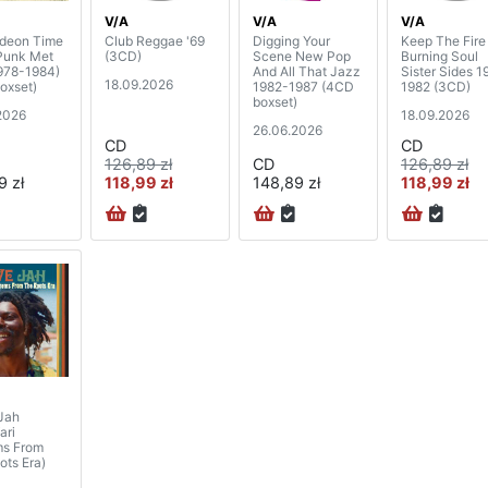
V/A
V/A
V/A
deon Time
Club Reggae '69
Digging Your
Keep The Fire
Punk Met
(3CD)
Scene New Pop
Burning Soul
978-1984)
And All That Jazz
Sister Sides 1
18.09.2026
oxset)
1982-1987 (4CD
1982 (3CD)
boxset)
2026
18.09.2026
26.06.2026
CD
CD
126,89 zł
CD
126,89 zł
9 zł
118,99 zł
148,89 zł
118,99 zł
 Jah
ari
s From
ots Era)