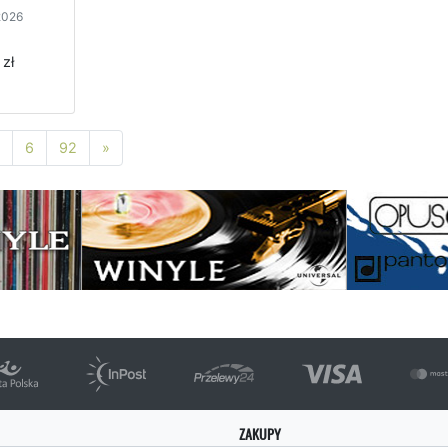
2026
 zł
Następna strona
6
92
»
ZAKUPY