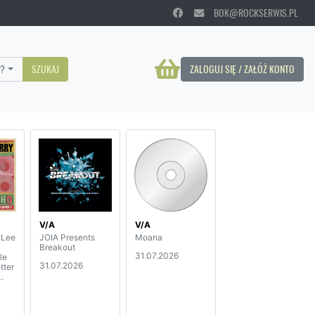
BOK@ROCKSERWIS.PL
?
SZUKAJ
ZALOGUJ SIĘ / ZAŁÓŻ KONTO
V/A
V/A
 Lee
JOIA Presents
Moana
y
Breakout
31.07.2026
le
31.07.2026
tter
D)