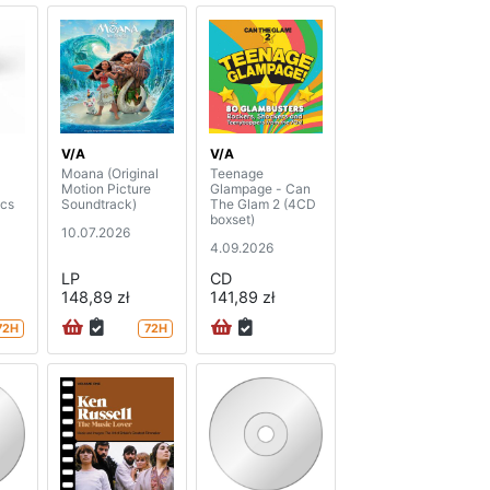
V/A
V/A
Moana (Original
Teenage
Motion Picture
Glampage - Can
ics
Soundtrack)
The Glam 2 (4CD
boxset)
10.07.2026
4.09.2026
LP
CD
148,89 zł
141,89 zł
72H
72H