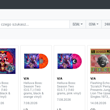
DZIAŁ
CENA
24H
V/A
V/A
V/A
a Boss:
Helluva Boss:
Helluva Boss:
Flashing Echo
n Two
Season Two
Season Two
‘Scratch’ Perr
) (140
(O.S.T.) (140
(O.S.T.) (140
Presents Jung
 black &
grams, black &
grams, pink vinyl)
Lion The Upse
inyl)
orange vinyl)
Singles 1973,
7.08.2026
Chapter 2 (2C
026
7.08.2026
14.08.2026
LP
LP
CD