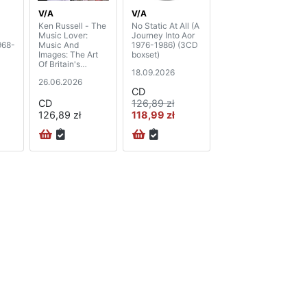
V/A
V/A
Ken Russell - The
No Static At All (A
Music Lover:
Journey Into Aor
968-
Music And
1976-1986) (3CD
Images: The Art
boxset)
Of Britain's
18.09.2026
Greatest
26.06.2026
Filmmaker (3CD)
CD
CD
126,89 zł
126,89 zł
118,99 zł