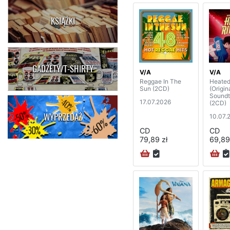
KSIĄŻKI
GADŻETY/T-SHIRTY
V/A
V/A
Reggae In The
Heated
Sun (2CD)
(Origin
Soundt
17.07.2026
(2CD)
WYPRZEDAŻ
10.07.
CD
CD
79,89 zł
69,89