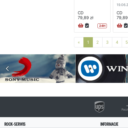
19.06.
CD
CD
79,89 zł
79,89
24H
Poprzednia strona
«
1
2
3
4
5
ROCK-SERWIS
INFORMACJE