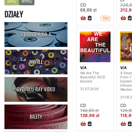
ZAPISZ
WYPISZ
CD
228,8
68,89 zł
212,9
DZIAŁY
72H
CD/DVD-A/BD-A
WINYLE
V/A
V/A
We Are The
A Stra
Beautiiful (4CD
From T
boxset)
Easter
Influe
DVD/BLU-RAY VIDEO
31.07.2026
Wester
1965-7
21.08.
boxset
CD
CD
148,89 zł
126,8
138,99 zł
118,9
BILETY