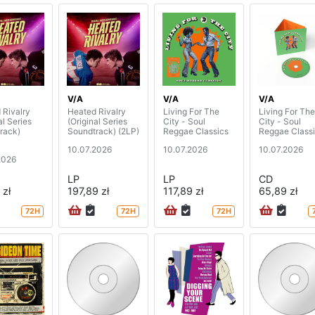
V/A
V/A
V/A
 Rivalry
Heated Rivalry
Living For The
Living For The
al Series
(Original Series
City - Soul
City - Soul
rack)
Soundtrack) (2LP)
Reggae Classics
Reggae Class
10.07.2026
10.07.2026
10.07.2026
2026
LP
LP
CD
 zł
197,89 zł
117,89 zł
65,89 zł
72H
72H
72H