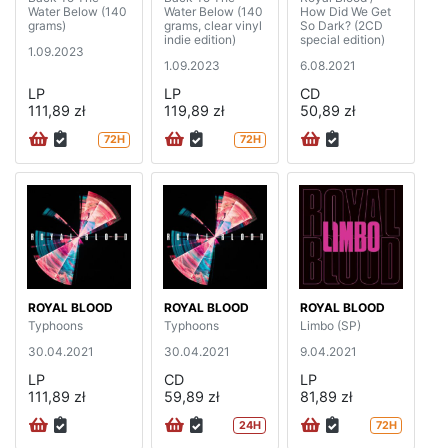
Water Below (140
Water Below (140
How Did We Get
grams)
grams, clear vinyl
So Dark? (2CD
indie edition)
special edition)
1.09.2023
1.09.2023
6.08.2021
LP
LP
CD
111,89 zł
119,89 zł
50,89 zł
72H
72H
ROYAL BLOOD
ROYAL BLOOD
ROYAL BLOOD
Typhoons
Typhoons
Limbo (SP)
30.04.2021
30.04.2021
9.04.2021
LP
CD
LP
111,89 zł
59,89 zł
81,89 zł
24H
72H