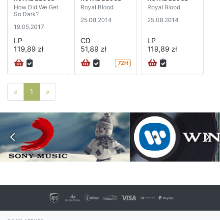
How Did We Get
Royal Blood
Royal Blood
So Dark?
25.08.2014
25.08.2014
19.05.2017
LP
CD
LP
119,89 zł
51,89 zł
119,89 zł
72H
Poprzednia strona
Następna strona
«
1
»