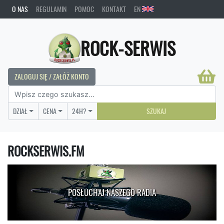
O NAS
REGULAMIN
POMOC
KONTAKT
EN
ROCK-SERWIS
ZALOGUJ SIĘ / ZAŁÓŻ KONTO
DZIAŁ
CENA
24H?
SZUKAJ
ROCKSERWIS.FM
POSŁUCHAJ NASZEGO RADIA