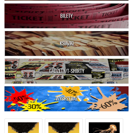
BILETY
KSIĄŻKI
GADŻETY/T-SHIRTY
WYPRZEDAŻ