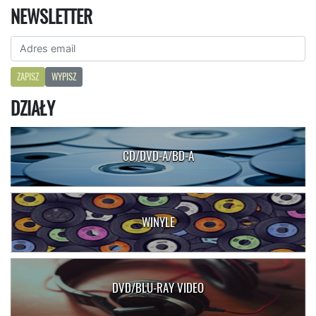
NEWSLETTER
ZAPISZ
WYPISZ
DZIAŁY
CD/DVD-A/BD-A
WINYLE
DVD/BLU-RAY VIDEO