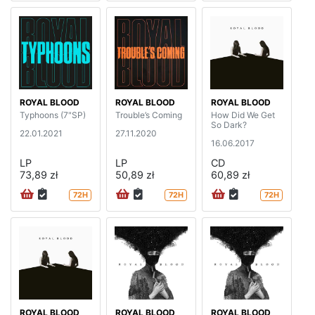
ROYAL BLOOD
ROYAL BLOOD
ROYAL BLOOD
Typhoons (7"SP)
Trouble’s Coming
How Did We Get
So Dark?
22.01.2021
27.11.2020
16.06.2017
LP
LP
CD
73,89 zł
50,89 zł
60,89 zł
72H
72H
72H
ROYAL BLOOD
ROYAL BLOOD
ROYAL BLOOD