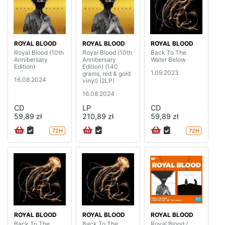
ROYAL BLOOD
ROYAL BLOOD
ROYAL BLOOD
Royal Blood (10th
Royal Blood (10th
Back To The
Annibersary
Annibersary
Water Below
Edition)
Edition) (140
1.09.2023
grams, red & gold
16.08.2024
vinyl) (2LP)
16.08.2024
CD
LP
CD
59,89 zł
210,89 zł
59,89 zł
72H
72H
ROYAL BLOOD
ROYAL BLOOD
ROYAL BLOOD
Back To The
Back To The
Royal Blood /