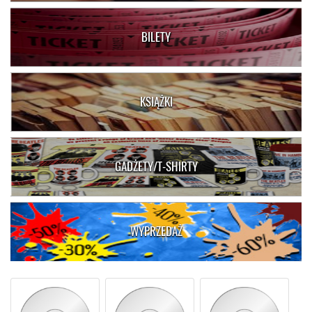
BILETY
KSIĄŻKI
GADŻETY/T-SHIRTY
WYPRZEDAŻ