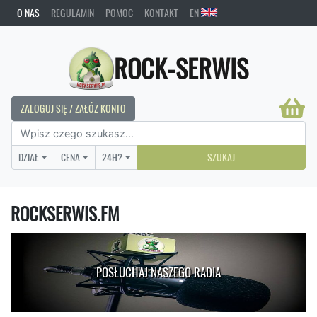
O NAS
REGULAMIN
POMOC
KONTAKT
EN
ROCK-SERWIS
ZALOGUJ SIĘ / ZAŁÓŻ KONTO
DZIAŁ
CENA
24H?
SZUKAJ
ROCKSERWIS.FM
POSŁUCHAJ NASZEGO RADIA