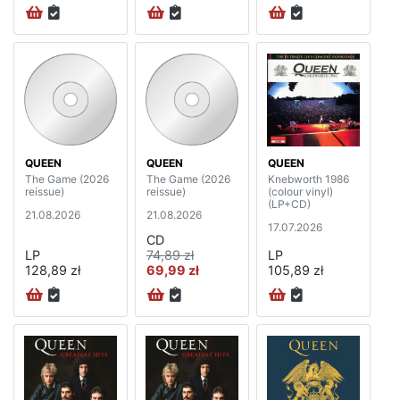
QUEEN
QUEEN
QUEEN
The Game (2026
The Game (2026
Knebworth 1986
reissue)
reissue)
(colour vinyl)
(LP+CD)
21.08.2026
21.08.2026
17.07.2026
CD
LP
74,89 zł
LP
128,89 zł
69,99 zł
105,89 zł