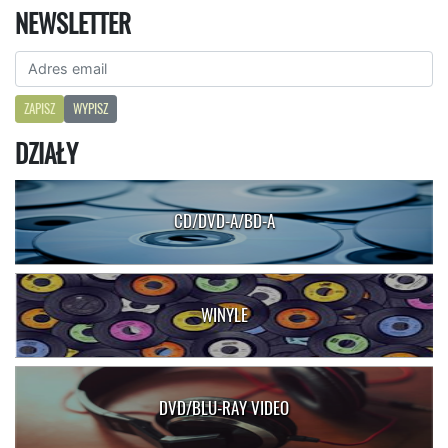
NEWSLETTER
ZAPISZ
WYPISZ
DZIAŁY
CD/DVD-A/BD-A
WINYLE
DVD/BLU-RAY VIDEO