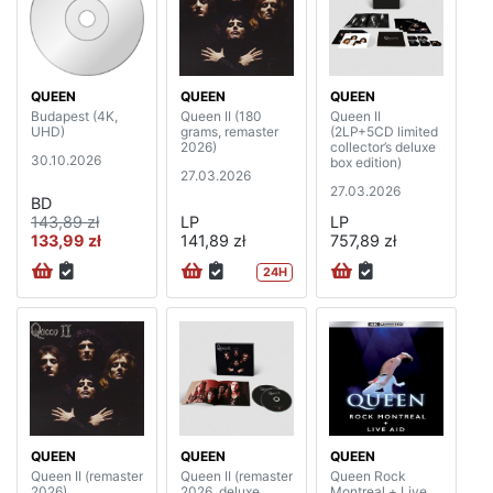
QUEEN
QUEEN
QUEEN
Budapest (4K,
Queen II (180
Queen II
UHD)
grams, remaster
(2LP+5CD limited
2026)
collector’s deluxe
30.10.2026
box edition)
27.03.2026
27.03.2026
BD
143,89 zł
LP
LP
133,99 zł
141,89 zł
757,89 zł
24H
QUEEN
QUEEN
QUEEN
Queen II (remaster
Queen II (remaster
Queen Rock
2026)
2026, deluxe
Montreal + Live