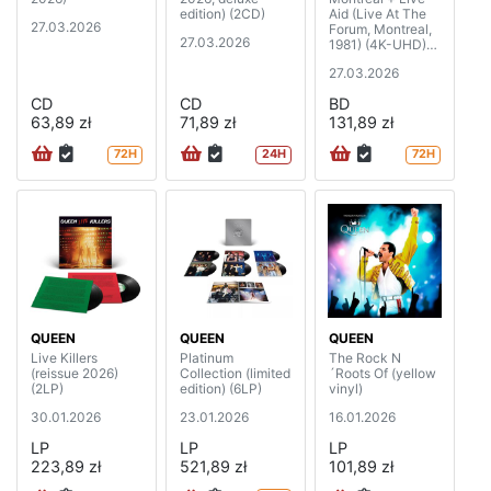
edition) (2CD)
Aid (Live At The
27.03.2026
Forum, Montreal,
27.03.2026
1981) (4K-UHD)
(2BD)
27.03.2026
CD
CD
BD
63,89 zł
71,89 zł
131,89 zł
72H
24H
72H
QUEEN
QUEEN
QUEEN
Live Killers
Platinum
The Rock N
(reissue 2026)
Collection (limited
´Roots Of (yellow
(2LP)
edition) (6LP)
vinyl)
30.01.2026
23.01.2026
16.01.2026
LP
LP
LP
223,89 zł
521,89 zł
101,89 zł