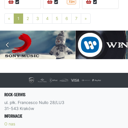
72H
Poprzednia strona
Następna strona
«
1
2
3
4
5
6
7
»
ROCK-SERWIS
ul. płk. Francesco Nullo 28/LU3
31-543 Kraków
INFORMACJE
O nas