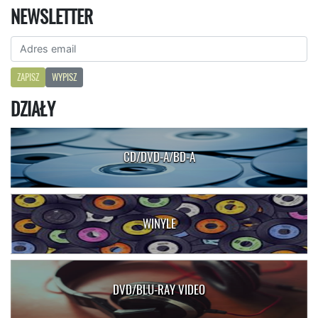
NEWSLETTER
ZAPISZ
WYPISZ
DZIAŁY
CD/DVD-A/BD-A
WINYLE
DVD/BLU-RAY VIDEO