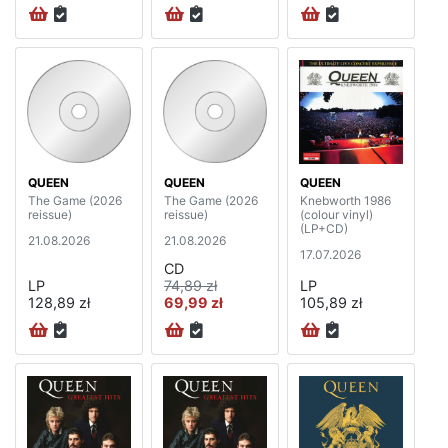
QUEEN
QUEEN
QUEEN
The Game (2026
The Game (2026
Knebworth 1986
reissue)
reissue)
(colour vinyl)
(LP+CD)
21.08.2026
21.08.2026
17.07.2026
CD
LP
74,89 zł
LP
128,89 zł
69,99 zł
105,89 zł