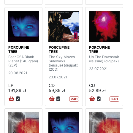
PORCUPINE
PORCUPINE
PORCUPINE
TREE
TREE
TREE
Fear Of A Blank
The Sky Moves
Up The Downstair
Planet (140 gram)
Sideways
(reissue) (digipak)
(2LP)
(reissue) (digipak)
23.07.2021
(2CD)
20.08.2021
23.07.2021
LP
CD
CD
191,89 zł
59,89 zł
52,89 zł
24H
24H