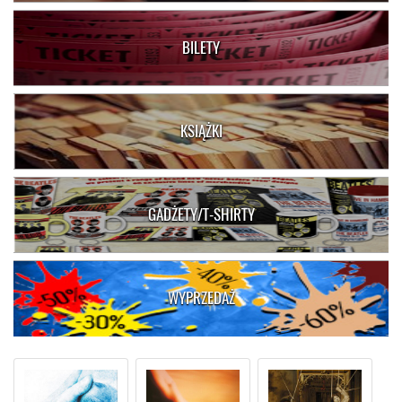
BILETY
KSIĄŻKI
GADŻETY/T-SHIRTY
WYPRZEDAŻ