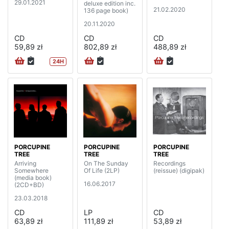
29.01.2021
deluxe edition inc.
21.02.2020
136 page book)
20.11.2020
CD
CD
CD
59,89 zł
802,89 zł
488,89 zł
24H
PORCUPINE
PORCUPINE
PORCUPINE
TREE
TREE
TREE
Arriving
On The Sunday
Recordings
Somewhere
Of Life (2LP)
(reissue) (digipak)
(media book)
16.06.2017
(2CD+BD)
23.03.2018
CD
LP
CD
63,89 zł
111,89 zł
53,89 zł