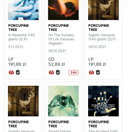
PORCUPINE
PORCUPINE
PORCUPINE
TREE
TREE
TREE
In Absentia (140
On The Sunday
Signify (reissue)
gram) (2LP)
Of Life (reissue)
(140 gram) (2LP)
(digipak)
5.11.2021
29.10.2021
29.10.2021
LP
CD
LP
191,89 zł
52,89 zł
191,89 zł
24H
PORCUPINE
PORCUPINE
PORCUPINE
TREE
TREE
TREE
Signify (reissue)
Stupid Dream
The Incident (140