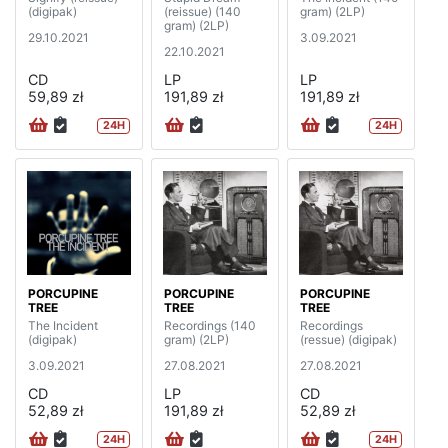
(digipak)
(reissue) (140
gram) (2LP)
gram) (2LP)
29.10.2021
3.09.2021
22.10.2021
CD
LP
LP
59,89 zł
191,89 zł
191,89 zł
24H
24H
PORCUPINE
PORCUPINE
PORCUPINE
TREE
TREE
TREE
The Incident
Recordings (140
Recordings
(digipak)
gram) (2LP)
(ressue) (digipak)
3.09.2021
27.08.2021
27.08.2021
CD
LP
CD
52,89 zł
191,89 zł
52,89 zł
24H
24H