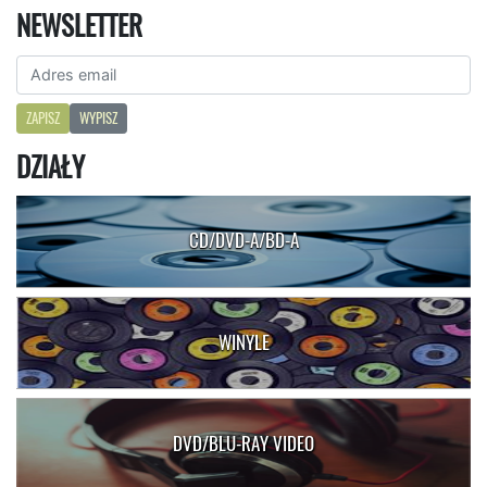
NEWSLETTER
ZAPISZ
WYPISZ
DZIAŁY
CD/DVD-A/BD-A
WINYLE
DVD/BLU-RAY VIDEO