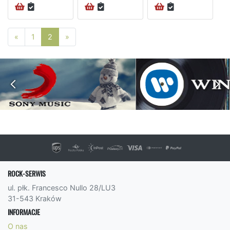
Poprzednia strona
Następna strona
«
1
2
»
ROCK-SERWIS
ul. płk. Francesco Nullo 28/LU3
31-543 Kraków
INFORMACJE
O nas