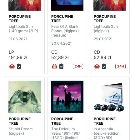
PORCUPINE
PORCUPINE
PORCUPINE
TREE
TREE
TREE
Lightbulb Sun
Fear Of A Blank
Lightbulb Sun
(140 gram) (2LP)
Planet (digipak)
(digipak)
(reissue)
11.06.2021
29.01.2021
30.04.2021
LP
CD
CD
191,89 zł
52,89 zł
52,89 zł
24H
24H
PORCUPINE
PORCUPINE
PORCUPINE
TREE
TREE
TREE
Stupid Dream
The Delerium
In Absentia
(digipak)
Years 1991-1997
(deluxe edition)
(13CD) (limited
(3CD+BD)