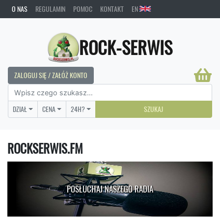
O NAS
REGULAMIN
POMOC
KONTAKT
EN
ROCK-SERWIS
ZALOGUJ SIĘ / ZAŁÓŻ KONTO
DZIAŁ
CENA
24H?
SZUKAJ
ROCKSERWIS.FM
POSŁUCHAJ NASZEGO RADIA