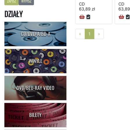
ZAPISZ
WYPISZ
CD
CD
63,89 zł
63,89
DZIAŁY
CD/DVD-A/BD-A
Poprzednia strona
Następna stro
«
1
»
WINYLE
DVD/BLU-RAY VIDEO
BILETY