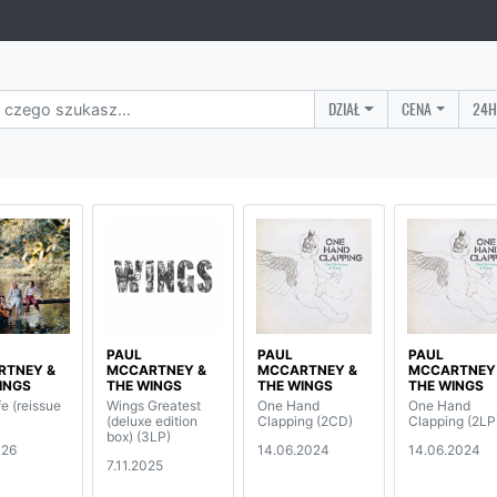
DZIAŁ
CENA
24H
PAUL
PAUL
PAUL
RTNEY &
MCCARTNEY &
MCCARTNEY &
MCCARTNEY
INGS
THE WINGS
THE WINGS
THE WINGS
fe (reissue
Wings Greatest
One Hand
One Hand
(deluxe edition
Clapping (2CD)
Clapping (2LP
box) (3LP)
026
14.06.2024
14.06.2024
7.11.2025