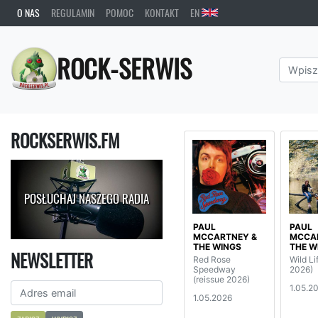
O NAS
REGULAMIN
POMOC
KONTAKT
EN
ROCK-SERWIS
ROCKSERWIS.FM
POSŁUCHAJ NASZEGO RADIA
PAUL
PAUL
MCCARTNEY &
MCCA
THE WINGS
THE W
NEWSLETTER
Red Rose
Wild Li
Speedway
2026)
(reissue 2026)
1.05.2
1.05.2026