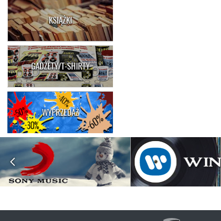
KSIĄŻKI
GADŻETY/T-SHIRTY
WYPRZEDAŻ