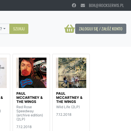
BOK@ROCKSERWIS.PL
?
SZUKAJ
ZALOGUJ SIĘ / ZAŁÓŻ KONTO
PAUL
PAUL
 &
MCCARTNEY &
MCCARTNEY &
THE WINGS
THE WINGS
Red Rose
Wild Life (2LP)
)
Speedway
7.12.2018
(archive edition)
(2LP)
7.12.2018