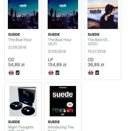
SUEDE
SUEDE
SUEDE
The Blue Hour
The Blue Hour
The Best Of...
(2LP)
(2CD)
21.09.2018
21.09.2018
15.07.2016
CD
LP
CD
54,89 zł
154,89 zł
36,89 zł
SUEDE
SUEDE
Night Thoughts
Introducing The