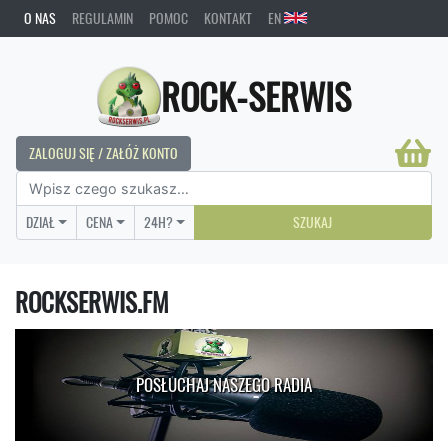
O NAS
REGULAMIN
POMOC
KONTAKT
EN
ROCK-SERWIS
ZALOGUJ SIĘ / ZAŁÓŻ KONTO
DZIAŁ
CENA
24H?
SZUKAJ
ROCKSERWIS.FM
POSŁUCHAJ NASZEGO RADIA