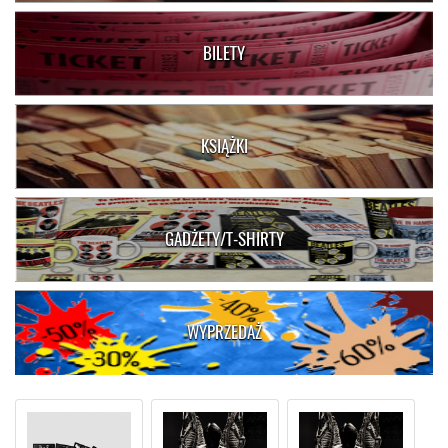
BILETY
KSIĄŻKI
GADŻETY/T-SHIRTY
WYPRZEDAŻ