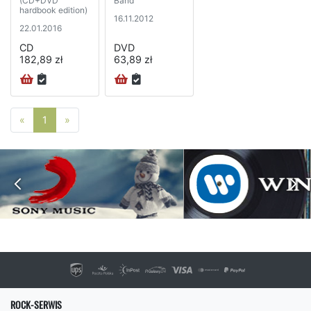
(CD+DVD
Band
hardbook edition)
16.11.2012
22.01.2016
CD
DVD
182,89 zł
63,89 zł
Poprzednia strona
Następna strona
«
1
»
ROCK-SERWIS