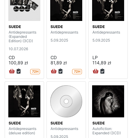
SUEDE
SUEDE
SUEDE
Antidepressants
Antidepressants
Antidepressants
(Expanded
5.09.2025
5.09.2025
Edition) (3CD)
10.07.2026
CD
CD
LP
100,89 zł
81,89 zł
114,89 zł
72H
72H
SUEDE
SUEDE
SUEDE
Antidepressants
Antidepressants
Autofiction:
(deluxe edition)
Expanded (3CD)
5.09.2025