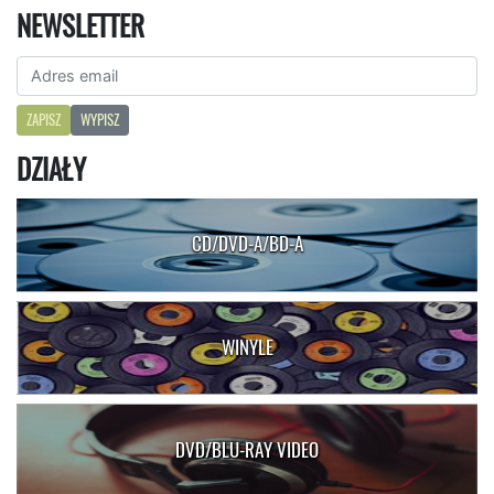
NEWSLETTER
ZAPISZ
WYPISZ
DZIAŁY
CD/DVD-A/BD-A
WINYLE
DVD/BLU-RAY VIDEO