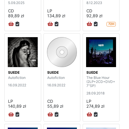
5.09.2025
8.12.2023
CD
LP
CD
89,89 zł
134,89 zł
92,89 zł
72H
SUEDE
SUEDE
SUEDE
Autofiction
Autofiction
The Blue Hour
(2LP+2CD+DVD+
16.09.2022
16.09.2022
7"SP)
28.09.2018
LP
CD
LP
140,89 zł
55,89 zł
274,89 zł