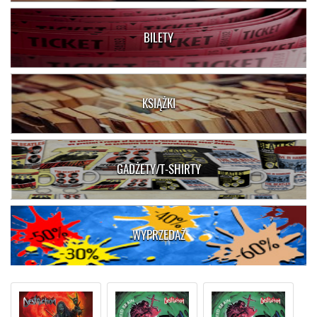
BILETY
KSIĄŻKI
GADŻETY/T-SHIRTY
WYPRZEDAŻ