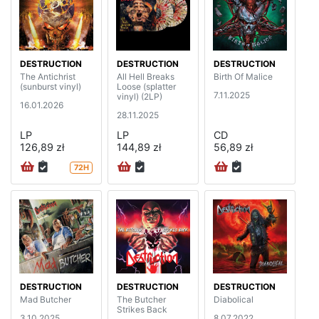
DESTRUCTION
DESTRUCTION
DESTRUCTION
The Antichrist
All Hell Breaks
Birth Of Malice
(sunburst vinyl)
Loose (splatter
7.11.2025
vinyl) (2LP)
16.01.2026
28.11.2025
LP
LP
CD
126,89 zł
144,89 zł
56,89 zł
72H
DESTRUCTION
DESTRUCTION
DESTRUCTION
Mad Butcher
The Butcher
Diabolical
Strikes Back
3.10.2025
8.07.2022