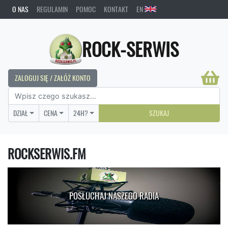
O NAS
REGULAMIN
POMOC
KONTAKT
EN
ROCK-SERWIS
ZALOGUJ SIĘ / ZAŁÓŻ KONTO
DZIAŁ
CENA
24H?
SZUKAJ
ROCKSERWIS.FM
POSŁUCHAJ NASZEGO RADIA