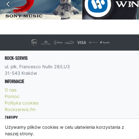
ROCK-SERWIS
ul. płk. Francesco Nullo 28/LU3
31-543 Kraków
INFORMACJE
O nas
Pomoc
Polityka cookies
Rockserwis.fm
ZAKUPY
Formy płatności
Używamy plików cookies w celu ułatwienia korzystania z
Koszty wysyłki
naszej strony.