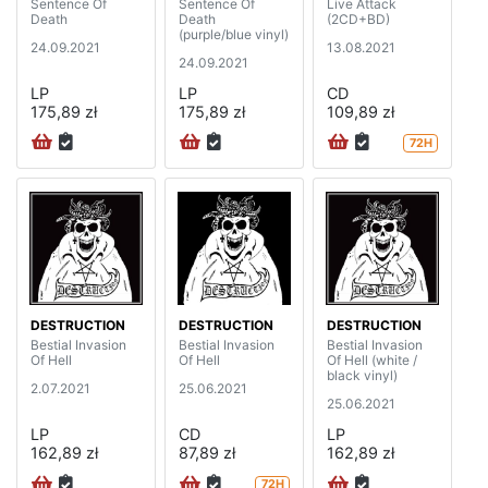
Sentence Of
Sentence Of
Live Attack
Death
Death
(2CD+BD)
(purple/blue vinyl)
24.09.2021
13.08.2021
24.09.2021
LP
LP
CD
175,89 zł
175,89 zł
109,89 zł
72H
DESTRUCTION
DESTRUCTION
DESTRUCTION
Bestial Invasion
Bestial Invasion
Bestial Invasion
Of Hell
Of Hell
Of Hell (white /
black vinyl)
2.07.2021
25.06.2021
25.06.2021
LP
CD
LP
162,89 zł
87,89 zł
162,89 zł
72H