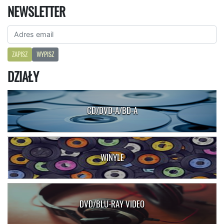
NEWSLETTER
ZAPISZ
WYPISZ
DZIAŁY
CD/DVD-A/BD-A
WINYLE
DVD/BLU-RAY VIDEO