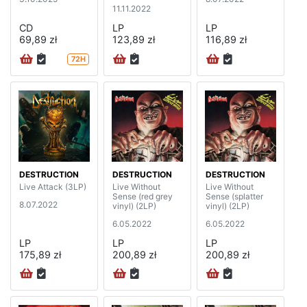
11.11.2022
CD
LP
LP
69,89 zł
123,89 zł
116,89 zł
72H
DESTRUCTION
DESTRUCTION
DESTRUCTION
Live Attack (3LP)
Live Without
Live Without
Sense (red grey
Sense (splatter
8.07.2022
vinyl) (2LP)
vinyl) (2LP)
6.05.2022
6.05.2022
LP
LP
LP
175,89 zł
200,89 zł
200,89 zł