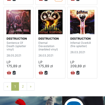
DESTRUCTION
DESTRUCTION
DESTRUCTION
Sentence Of
Eternal
Infernal Overkill
Death (splatter
Devastation
(fire splatter)
vinyl)
(marbled vinyl)
26.03.2021
28.05.2021
26.03.2021
LP
LP
LP
175,89 zł
175,89 zł
209,89 zł
Poprzednia strona
Następna strona
«
1
2
»