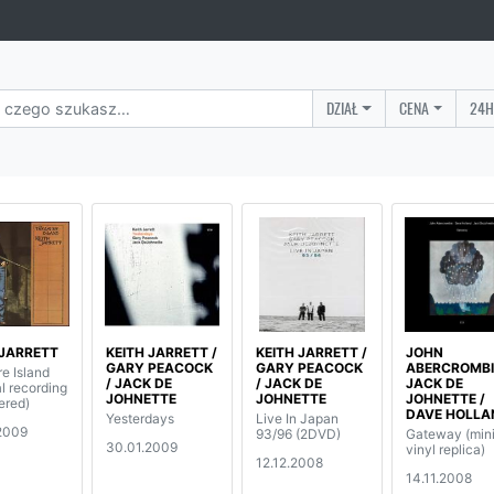
DZIAŁ
CENA
24H
 JARRETT
KEITH JARRETT /
KEITH JARRETT /
JOHN
GARY PEACOCK
GARY PEACOCK
ABERCROMBI
e Island
/ JACK DE
/ JACK DE
JACK DE
al recording
JOHNETTE
JOHNETTE
JOHNETTE /
ered)
DAVE HOLLA
Yesterdays
Live In Japan
2009
93/96 (2DVD)
Gateway (min
30.01.2009
vinyl replica)
12.12.2008
14.11.2008