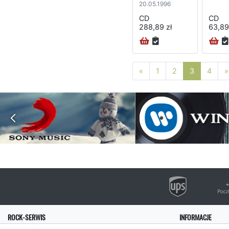
20.05.1996
CD
CD
288,89 zł
63,89
Poprzednia strona
«
1
2
3
4
»
ROCK-SERWIS
INFORMACJE