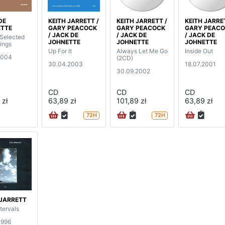
DE
KEITH JARRETT /
KEITH JARRETT /
KEITH JARRE
TTE
GARY PEACOCK
GARY PEACOCK
GARY PEAC
/ JACK DE
/ JACK DE
/ JACK DE
Selected
JOHNETTE
JOHNETTE
JOHNETTE
ings
Up For It
Always Let Me Go
Inside Out
2004
(2CD)
30.04.2003
18.07.2001
30.09.2002
CD
CD
CD
 zł
63,89 zł
101,89 zł
63,89 zł
72H
72H
 JARRETT
tervals
1996