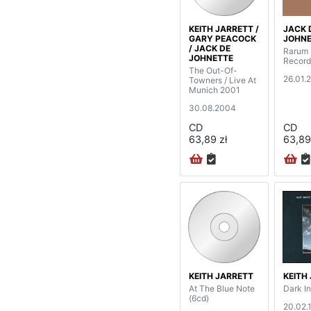
KEITH JARRETT /
JACK 
GARY PEACOCK
JOHNE
/ JACK DE
Rarum 
JOHNETTE
Record
The Out-Of-
26.01.
Towners / Live At
Munich 2001
30.08.2004
CD
CD
63,89 zł
63,89
KEITH JARRETT
KEITH
At The Blue Note
Dark In
(6cd)
20.02.