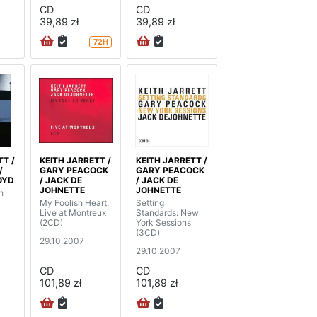
CD
CD
39,89 zł
39,89 zł
72H
TT /
KEITH JARRETT /
KEITH JARRETT /
/
GARY PEACOCK
GARY PEACOCK
OYD
/ JACK DE
/ JACK DE
JOHNETTE
JOHNETTE
h
My Foolish Heart:
Setting
Live at Montreux
Standards: New
(2CD)
York Sessions
(3CD)
29.10.2007
29.10.2007
CD
CD
101,89 zł
101,89 zł