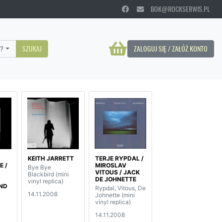
BOK@ROCKSERWIS.PL
?
SZUKAJ
ZALOGUJ SIĘ / ZAŁÓŻ KONTO
KEITH JARRETT
TERJE RYPDAL /
E /
MIROSLAV
Bye Bye
VITOUS / JACK
Blackbird (mini
DE JOHNETTE
vinyl replica)
ND
Rypdal, Vitous, De
14.11.2008
i
Johnette (mini
vinyl replica)
14.11.2008