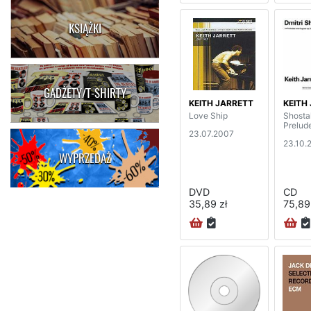
KSIĄŻKI
GADŻETY/T-SHIRTY
KEITH JARRETT
KEITH
Love Ship
Shosta
Prelud
23.07.2007
23.10.
WYPRZEDAŻ
DVD
CD
35,89 zł
75,89