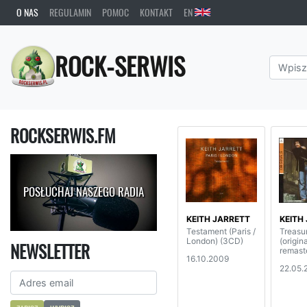
O NAS
REGULAMIN
POMOC
KONTAKT
EN
ROCK-SERWIS
ROCKSERWIS.FM
POSŁUCHAJ NASZEGO RADIA
KEITH JARRETT
KEITH
Testament (Paris /
Treasur
London) (3CD)
(origin
NEWSLETTER
remast
16.10.2009
22.05.