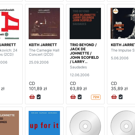
 JARRETT
KEITH JARRETT
TRIO BEYOND /
KEITH JARRE
JACK DE
kovich: 24
The Carnegie Hall
The Impulse S
JOHNETTE /
es (2CD)
Concert (2CD)
JOHN SCOFIELD
5.06.2006
/ LARRY
2006
25.09.2006
GOLDINGS
Saudades
12.06.2006
CD
CD
CD
 zł
101,89 zł
63,89 zł
35,89 zł
72H