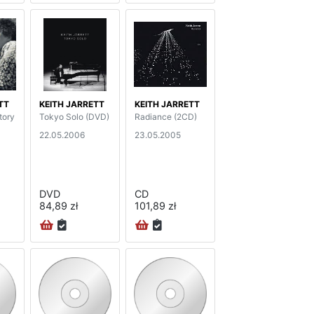
TT
KEITH JARRETT
KEITH JARRETT
tory
Tokyo Solo (DVD)
Radiance (2CD)
22.05.2006
23.05.2005
DVD
CD
84,89 zł
101,89 zł