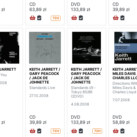
CD
DVD
CD
 zł
63,89 zł
133,89 zł
39,89 zł
72H
 JARRETT
KEITH JARRETT /
KEITH JARRETT /
KEITH JARRE
GARY PEACOCK
GARY PEACOCK
MILES DAVIS 
 You
/ JACK DE
/ JACK DE
CHARLES LL
JOHNETTE
JOHNETTE
2008
Directions Wit
Standards Live
Standards I/II -
Miles Davis &
Tokyo 85/86
Charles Lloyd
27.10.2008
(2DVD)
7.07.2008
4.08.2008
CD
DVD
DVD
 zł
39,89 zł
133,89 zł
58,89 zł
72H
72H