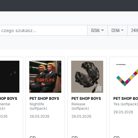
DZIAŁ
CENA
24H
HOP BOYS
PET SHOP BOYS
PET SHOP BOYS
PET SHOP B
ental
Nightlife
Release
Yes (softpack)
ck)
(softpack)
(softpack)
29.05.2026
2026
29.05.2026
29.05.2026
CD
CD
CD