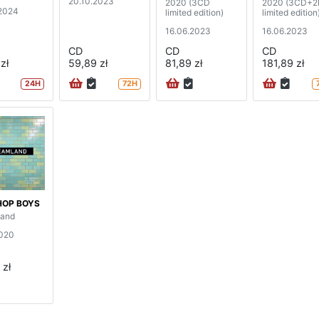
20.10.2023
2020 (3CD
2020 (3CD+
2024
limited edition)
limited edition
16.06.2023
16.06.2023
CD
CD
CD
zł
59,89 zł
81,89 zł
181,89 zł
24H
72H
HOP BOYS
land
020
 zł