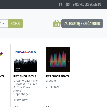
BOK@ROCKSERWIS.PL
?
SZUKAJ
ZALOGUJ SIĘ / ZAŁÓŻ KONTO
OYS
PET SHOP BOYS
PET SHOP BOYS
Dreamworld - The
Disco 5
Greatest Hits Live
21.11.2025
At The Royal
Arena
Copenhagen
(2CD+BD)
27.02.2026
CD
CD