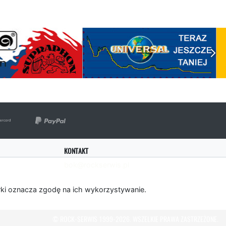
KONTAKT
bok@rockserwis.pl
rki oznacza zgodę na ich wykorzystywanie.
© ROCK-SERWIS 1999-2026. WSZELKIE PRAWA ZASTRZEŻONE.