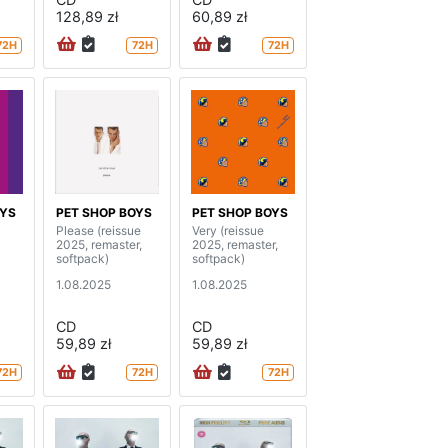
128,89 zł
60,89 zł
72H
72H
72H
OYS
PET SHOP BOYS
PET SHOP BOYS
Please (reissue
Very (reissue
2025, remaster,
2025, remaster,
softpack)
softpack)
1.08.2025
1.08.2025
CD
CD
59,89 zł
59,89 zł
72H
72H
72H