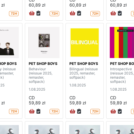
 zł
60,89 zł
60,89 zł
60,89 zł
72H
72H
72H
HOP BOYS
PET SHOP BOYS
PET SHOP BOYS
PET SHOP B
y (reissue
Behaviour
Bilingual (reissue
Introspective
remaster,
(reissue 2025,
2025, remaster,
(reissue 2025,
ck)
remaster,
softpack)
remaster,
softpack)
softpack)
025
1.08.2025
1.08.2025
1.08.2025
CD
CD
CD
 zł
59,89 zł
59,89 zł
59,89 zł
72H
72H
72H