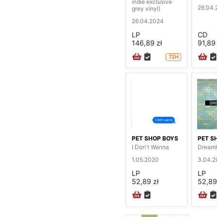
indie exclusive
26.04.
grey vinyl)
26.04.2024
LP
CD
146,89 zł
91,89 
72H
PET SHOP BOYS
PET S
I Don't Wanna
Dream
1.05.2020
3.04.2
LP
LP
52,89 zł
52,89