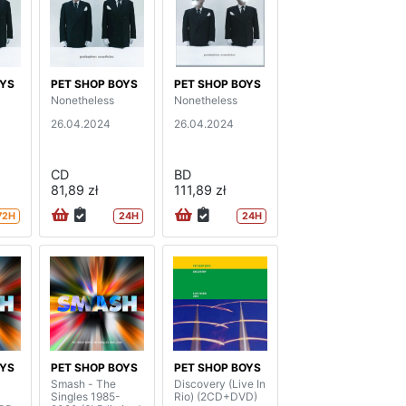
OYS
PET SHOP BOYS
PET SHOP BOYS
Nonetheless
Nonetheless
26.04.2024
26.04.2024
CD
BD
81,89 zł
111,89 zł
72H
24H
24H
OYS
PET SHOP BOYS
PET SHOP BOYS
Smash - The
Discovery (Live In
Singles 1985-
Rio) (2CD+DVD)