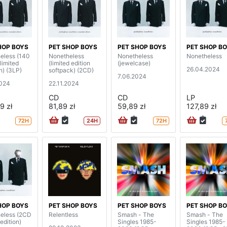
HOP BOYS
PET SHOP BOYS
PET SHOP BOYS
PET SHOP B
eless (140
Nonetheless
Nonetheless
Nonetheless
limited
(limited edition
(jewelcase)
26.04.2024
n) (3LP)
softpack) (2CD)
7.06.2024
2024
22.11.2024
CD
CD
LP
9 zł
81,89 zł
59,89 zł
127,89 zł
72H
24H
72H
HOP BOYS
PET SHOP BOYS
PET SHOP BOYS
PET SHOP B
eless (2CD
Relentless
Smash - The
Smash - The
edition)
Singles 1985-
Singles 1985-