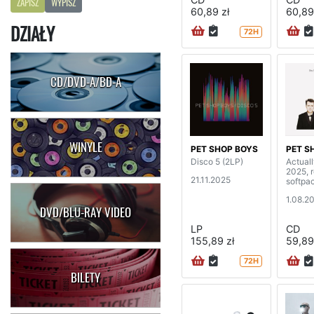
ZAPISZ
WYPISZ
60,89 zł
60,89
DZIAŁY
72H
CD/DVD-A/BD-A
WINYLE
PET SHOP BOYS
PET S
Disco 5 (2LP)
Actuall
2025, 
21.11.2025
softpa
1.08.2
DVD/BLU-RAY VIDEO
LP
CD
155,89 zł
59,89
72H
BILETY