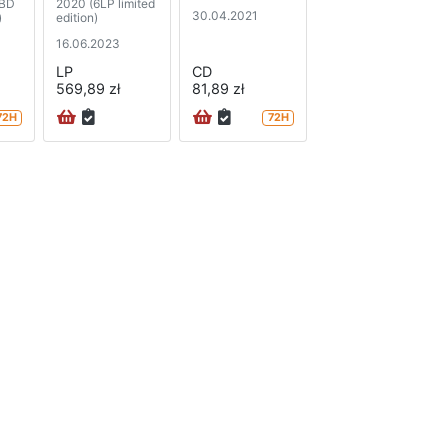
2BD
2020 (6LP limited
30.04.2021
)
edition)
16.06.2023
LP
CD
569,89 zł
81,89 zł
72H
72H