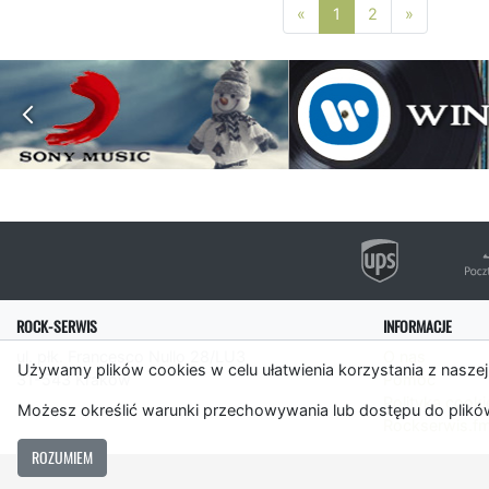
Poprzednia strona
Następna 
«
1
2
»
ROCK-SERWIS
INFORMACJE
ul. płk. Francesco Nullo 28/LU3
O nas
Używamy plików cookies w celu ułatwienia korzystania z naszej
31-543 Kraków
Pomoc
Polityka cooki
Możesz określić warunki przechowywania lub dostępu do plików
Rockserwis.f
ROZUMIEM