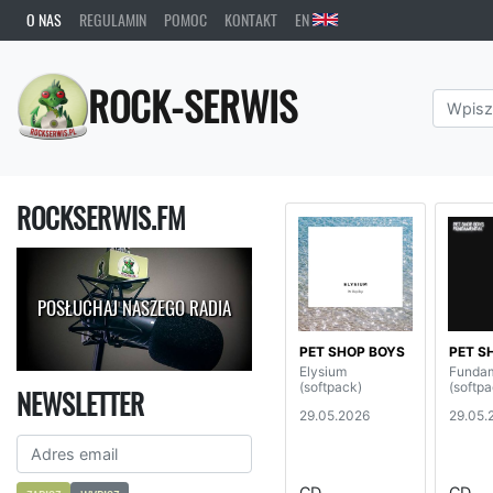
O NAS
REGULAMIN
POMOC
KONTAKT
EN
ROCK-SERWIS
ROCKSERWIS.FM
POSŁUCHAJ NASZEGO RADIA
PET SHOP BOYS
PET S
Elysium
Fundam
(softpack)
(softpa
NEWSLETTER
29.05.2026
29.05.
CD
CD