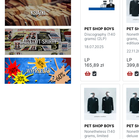
KSIĄŻKI
PET SHOP BOYS
PET S
Discography (140
Noneth
grams) (2LP)
grams, 
GADŻETY/T-SHIRTY
editiuo
18.07.2025
22.11.
LP
LP
165,89 zł
399,8
WYPRZEDAŻ
PET SHOP BOYS
PET S
Nonetheless (140
Noneth
grams, limited
deluxe 