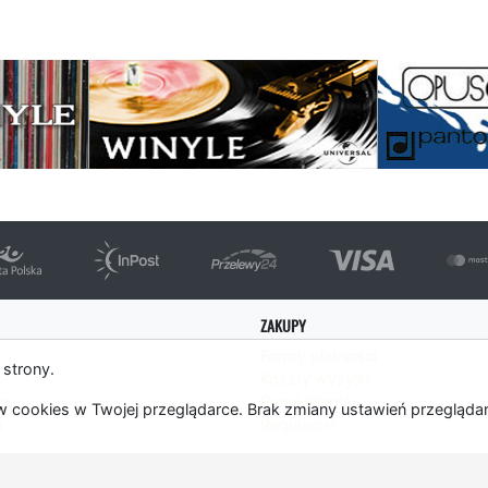
strona
ZAKUPY
Formy płatności
 strony.
Koszty wysyłki
es
Panel Klienta
 cookies w Twojej przeglądarce. Brak zmiany ustawień przegląda
m
Regulamin