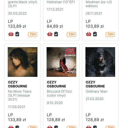
grams black vinyl)
Hellraiser (10”EP)
Madman (ex-US
(2LP)
edition)
17.12.2021
20.05.2022
26.11.2021
LP
LP
LP
133,89 zł
84,89 zł
103,89 zł
72H
72H
72H
OZZY
OZZY
OZZY
OSBOURNE
OSBOURNE
OSBOURNE
No More Tears
Blizzard Of Ozz
Ordinary Man
(2LP) (reissue
(color vinyl)
21.02.2020
2021)
9.10.2020
17.09.2021
LP
LP
LP
133,89 zł
128,89 zł
128,89 zł
72H
72H
72H