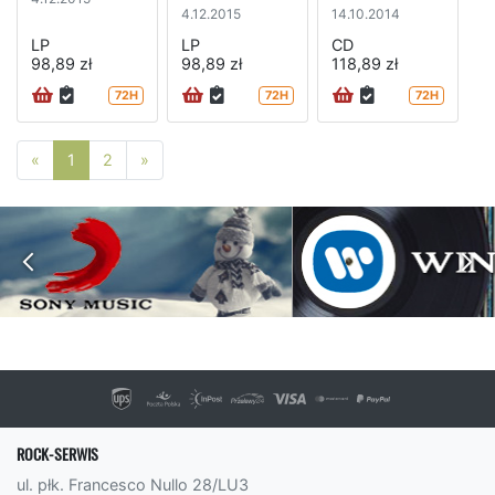
4.12.2015
14.10.2014
LP
LP
CD
98,89 zł
98,89 zł
118,89 zł
72H
72H
72H
Poprzednia strona
Następna strona
«
1
2
»
ROCK-SERWIS
ul. płk. Francesco Nullo 28/LU3