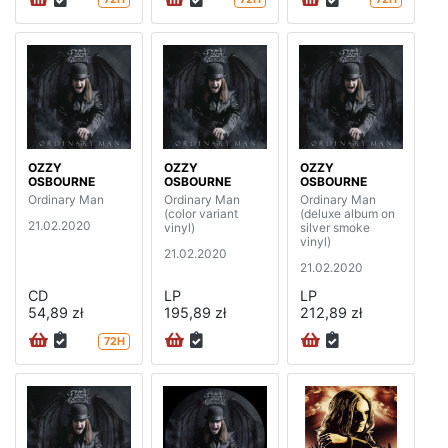
OZZY
OZZY
OZZY
OSBOURNE
OSBOURNE
OSBOURNE
Ordinary Man
Ordinary Man
Ordinary Man
(color variant
(deluxe album on
21.02.2020
vinyl)
silver smoke
vinyl)
21.02.2020
21.02.2020
CD
LP
LP
54,89 zł
195,89 zł
212,89 zł
72H