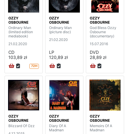
OZZY
OZZY
OZZY
OSBOURNE
OSBOURNE
OSBOURNE
Ordinary Man
Ordinary Man
God Bless Ozzy
(limited edition
(picture disc)
Osbourne
mediabook)
(documentary)
21.02.2020
21.02.2020
15.07.2016
CD
LP
DVD
103,89 zł
120,89 zł
28,89 zł
72H
OZZY
OZZY
OZZY
OSBOURNE
OSBOURNE
OSBOURNE
Blizzard Of Ozz
Diary Of A
Memoirs Of A
Madman
Madman
4.12.2015