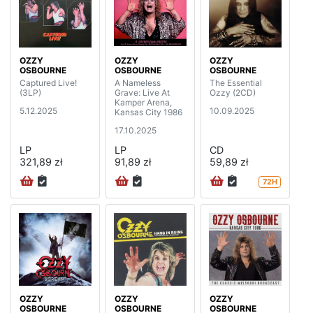
OZZY
OZZY
OZZY
OSBOURNE
OSBOURNE
OSBOURNE
Captured Live!
A Nameless
The Essential
(3LP)
Grave: Live At
Ozzy (2CD)
Kamper Arena,
5.12.2025
10.09.2025
Kansas City 1986
17.10.2025
LP
LP
CD
321,89 zł
91,89 zł
59,89 zł
72H
OZZY
OZZY
OZZY
OSBOURNE
OSBOURNE
OSBOURNE