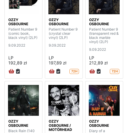
OZZY
OZZY
OZZY
OSBOURNE
OSBOURNE
OSBOURNE
Patient Number 9
Patient Number 9
Patient Number 9
(comic book,
(crystal clear
(transparent red &
black vinyl) (2LP)
vinyl) (2LP)
black marble
vinyl) (2LP)
9.09.2022
9.09.2022
9.09.2022
LP
LP
LP
192,89 zł
197,89 zł
212,89 zł
72H
72H
OZZY
OZZY
OZZY
OSBOURNE
OSBOURNE /
OSBOURNE
MOTÖRHEAD
Black Rain (140
Diary of a