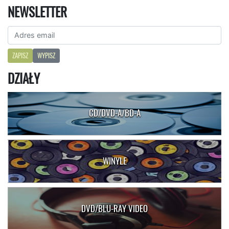
NEWSLETTER
ZAPISZ
WYPISZ
DZIAŁY
CD/DVD-A/BD-A
WINYLE
DVD/BLU-RAY VIDEO