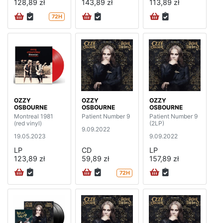
128,89 zł
143,89 zł
113,89 zł
72H
OZZY
OZZY
OZZY
OSBOURNE
OSBOURNE
OSBOURNE
Montreal 1981
Patient Number 9
Patient Number 9
(red vinyl)
(2LP)
9.09.2022
19.05.2023
9.09.2022
LP
CD
LP
123,89 zł
59,89 zł
157,89 zł
72H