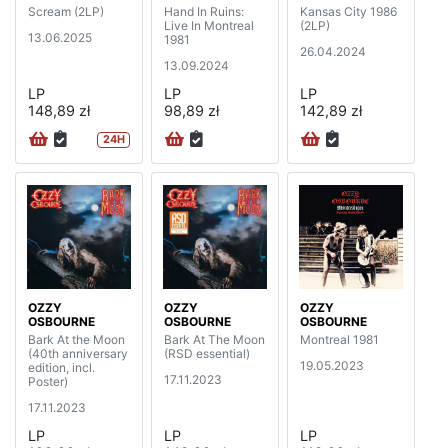
Scream (2LP)
Hand In Ruins:
Kansas City 1986
Live In Montreal
(2LP)
13.06.2025
1981
26.04.2024
13.09.2024
LP
LP
LP
148,89 zł
98,89 zł
142,89 zł
24H
OZZY
OZZY
OZZY
OSBOURNE
OSBOURNE
OSBOURNE
Bark At the Moon
Bark At The Moon
Montreal 1981
(40th anniversary
(RSD essential)
19.05.2023
edition, incl.
17.11.2023
Poster)
17.11.2023
LP
LP
LP