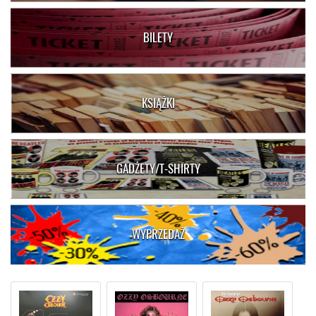
BILETY
KSIĄŻKI
GADŻETY/T-SHIRTY
WYPRZEDAŻ