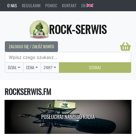
O NAS
REGULAMIN
POMOC
KONTAKT
EN
ROCK-SERWIS
ZALOGUJ SIĘ / ZAŁÓŻ KONTO
DZIAŁ
CENA
24H?
SZUKAJ
ROCKSERWIS.FM
POSŁUCHAJ NASZEGO RADIA