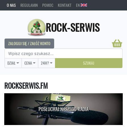
O NAS
REGULAMIN
POMOC
KONTAKT
EN
ROCK-SERWIS
ZALOGUJ SIĘ / ZAŁÓŻ KONTO
DZIAŁ
CENA
24H?
SZUKAJ
ROCKSERWIS.FM
POSŁUCHAJ NASZEGO RADIA