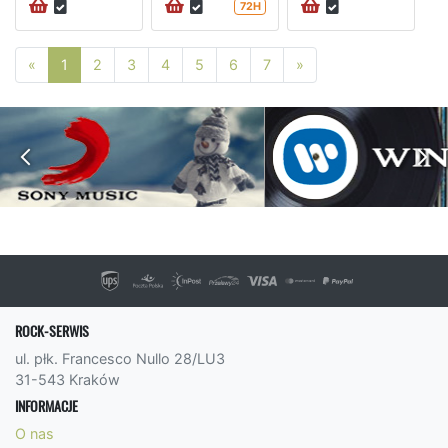
72H
Poprzednia strona
Następna strona
«
1
2
3
4
5
6
7
»
ROCK-SERWIS
ul. płk. Francesco Nullo 28/LU3
31-543 Kraków
INFORMACJE
O nas