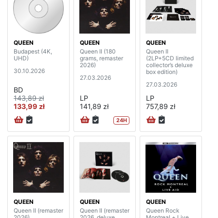
QUEEN
QUEEN
QUEEN
Budapest (4K,
Queen II (180
Queen II
UHD)
grams, remaster
(2LP+5CD limited
2026)
collector’s deluxe
30.10.2026
box edition)
27.03.2026
27.03.2026
BD
143,89 zł
LP
LP
133,99 zł
141,89 zł
757,89 zł
24H
QUEEN
QUEEN
QUEEN
Queen II (remaster
Queen II (remaster
Queen Rock
2026)
2026, deluxe
Montreal + Live