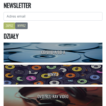
NEWSLETTER
ZAPISZ
WYPISZ
DZIAŁY
CD/DVD-A/BD-A
WINYLE
DVD/BLU-RAY VIDEO