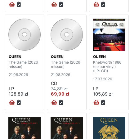
QUEEN
QUEEN
QUEEN
The Game (2026
The Game (2026
Knebworth 1986
reissue)
reissue)
(colour vinyl)
(LP+CD)
21.08.2026
21.08.2026
17.07.2026
CD
LP
74,89 zł
LP
128,89 zł
69,99 zł
105,89 zł