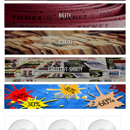
BILETY
KSIĄŻKI
GADŻETY/T-SHIRTY
WYPRZEDAŻ