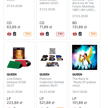
edition) (2CD)
Aid (Live At The
27.03.2026
Forum, Montreal,
27.03.2026
1981) (4K-UHD)
(2BD)
27.03.2026
CD
CD
BD
63,89 zł
71,89 zł
131,89 zł
72H
24H
72H
QUEEN
QUEEN
QUEEN
Live Killers
Platinum
The Rock N
(reissue 2026)
Collection (limited
´Roots Of (yellow
(2LP)
edition) (6LP)
vinyl)
30.01.2026
23.01.2026
16.01.2026
LP
LP
LP
223,89 zł
521,89 zł
101,89 zł