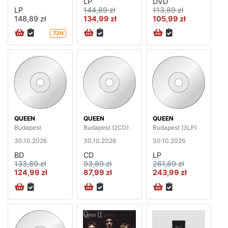
LP
DVD
LP
144,89 zł
113,89 zł
148,89 zł
134,99 zł
105,99 zł
72H
QUEEN
QUEEN
QUEEN
Budapest
Budapest (2CD)
Budapest (3LP)
30.10.2026
30.10.2026
30.10.2026
BD
CD
LP
133,89 zł
93,89 zł
261,89 zł
124,99 zł
87,99 zł
243,99 zł