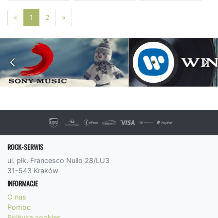
Poprzednia strona
Następna strona
«
1
2
»
ROCK-SERWIS
ul. płk. Francesco Nullo 28/LU3
31-543 Kraków
INFORMACJE
O nas
Pomoc
Polityka cookies