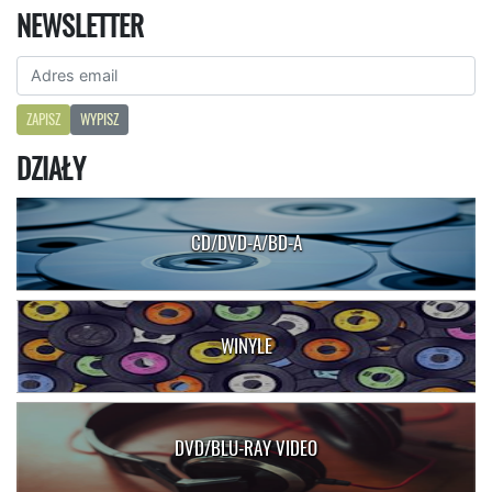
NEWSLETTER
ZAPISZ
WYPISZ
DZIAŁY
CD/DVD-A/BD-A
WINYLE
DVD/BLU-RAY VIDEO