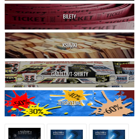
BILETY
KSIĄŻKI
GADŻETY/T-SHIRTY
WYPRZEDAŻ