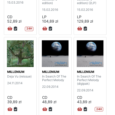
15.03.2016
edition)
edition) (2LP)
15.02.2016
15.02.2016
CD
LP
LP
52,89 zł
104,89 zł
129,89 zł
24H
MILLENIUM
MILLENIUM
MILLENIUM
Deja Vu (reissue)
In Search Of The
In Search Of The
Perfect Melody
Perfect Melody
24.11.2014
(digipak)
22.09.2014
22.09.2014
CD
CD
CD
39,89 zł
48,89 zł
43,89 zł
24H