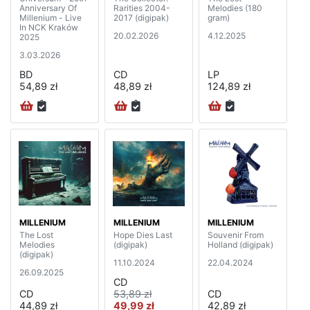
Anniversary Of
Rarities 2004-
Melodies (180
Millenium - Live
2017 (digipak)
gram)
In NCK Kraków
20.02.2026
4.12.2025
2025
3.03.2026
BD
CD
LP
54,89 zł
48,89 zł
124,89 zł
MILLENIUM
MILLENIUM
MILLENIUM
The Lost
Hope Dies Last
Souvenir From
Melodies
(digipak)
Holland (digipak)
(digipak)
11.10.2024
22.04.2024
26.09.2025
CD
CD
53,89 zł
CD
44,89 zł
49,99 zł
42,89 zł