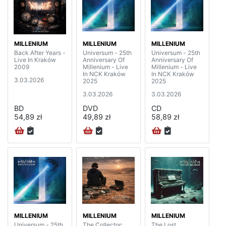
MILLENIUM
MILLENIUM
MILLENIUM
Back After Years -
Universum - 25th
Universum - 25th
Live In Kraków
Anniversary Of
Anniversary Of
2009
Millenium - Live
Millenium - Live
In NCK Kraków
In NCK Kraków
3.03.2026
2025
2025
3.03.2026
3.03.2026
BD
DVD
CD
54,89 zł
49,89 zł
58,89 zł
MILLENIUM
MILLENIUM
MILLENIUM
Universum - 25th
The Collector:
The Lost