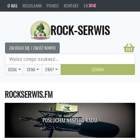
O NAS
REGULAMIN
POMOC
KONTAKT
EN
ROCK-SERWIS
ZALOGUJ SIĘ / ZAŁÓŻ KONTO
DZIAŁ
CENA
24H?
SZUKAJ
ROCKSERWIS.FM
POSŁUCHAJ NASZEGO RADIA