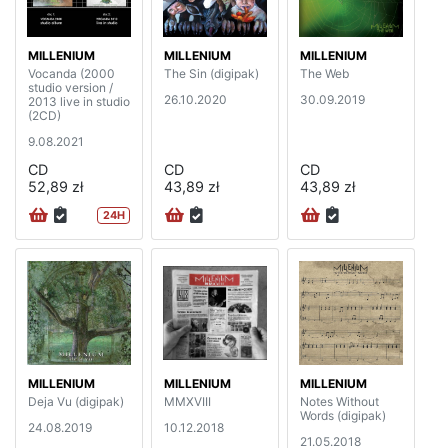
MILLENIUM
MILLENIUM
MILLENIUM
Vocanda (2000
The Sin (digipak)
The Web
studio version /
26.10.2020
30.09.2019
2013 live in studio
(2CD)
9.08.2021
CD
CD
CD
52,89 zł
43,89 zł
43,89 zł
24H
MILLENIUM
MILLENIUM
MILLENIUM
Deja Vu (digipak)
MMXVIII
Notes Without
Words (digipak)
24.08.2019
10.12.2018
21.05.2018