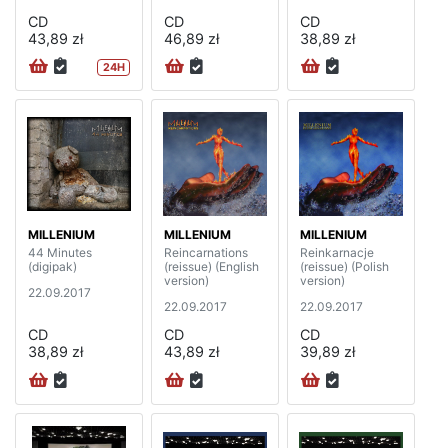
CD
CD
CD
43,89 zł
46,89 zł
38,89 zł
24H
MILLENIUM
MILLENIUM
MILLENIUM
44 Minutes
Reincarnations
Reinkarnacje
(digipak)
(reissue) (English
(reissue) (Polish
version)
version)
22.09.2017
22.09.2017
22.09.2017
CD
CD
CD
38,89 zł
43,89 zł
39,89 zł