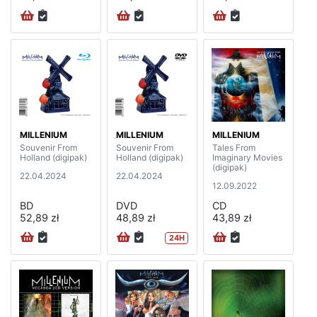
MILLENIUM
MILLENIUM
MILLENIUM
Souvenir From
Souvenir From
Tales From
Holland (digipak)
Holland (digipak)
Imaginary Movies
(digipak)
22.04.2024
22.04.2024
12.09.2022
BD
DVD
CD
52,89 zł
48,89 zł
43,89 zł
24H