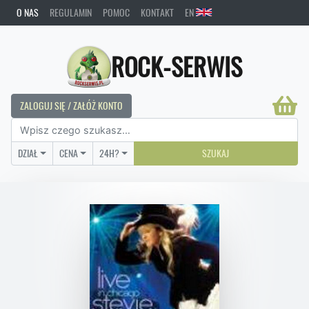
O NAS
REGULAMIN
POMOC
KONTAKT
EN
ROCK-SERWIS
ZALOGUJ SIĘ / ZAŁÓŻ KONTO
DZIAŁ
CENA
24H?
SZUKAJ