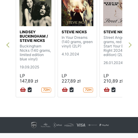
LINDSEY
STEVIE NICKS
STEVIE NICKS
BUCKINGHAM /
In Your Dreams
Street Angel (140
STEVIE NICKS
(140 grams, green
grams, red vinyl,
Buckingham
vinyl) (2LP)
Start Your Ear Off
Nicks (140 grams,
Right 2024 limited
4.10.2024
limited edition
edition) (2LP)
blue vinyl)
26.01.2024
19.09.2025
LP
LP
LP
147,89 zł
227,89 zł
210,89 zł
72H
72H
72H