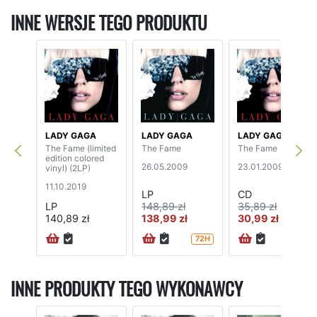
INNE WERSJE TEGO PRODUKTU
LADY GAGA
LADY GAGA
LADY GAGA
The Fame (limited
The Fame
The Fame
edition colored
26.05.2009
23.01.2009
vinyl) (2LP)
11.10.2019
LP
CD
LP
148,89 zł
35,89 zł
140,89 zł
138,99 zł
30,99 zł
72H
72H
INNE PRODUKTY TEGO WYKONAWCY