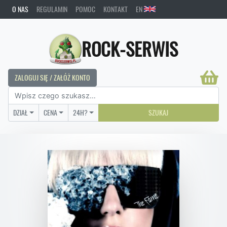
O NAS
REGULAMIN
POMOC
KONTAKT
EN
ROCK-SERWIS
ZALOGUJ SIĘ / ZAŁÓŻ KONTO
DZIAŁ
CENA
24H?
SZUKAJ