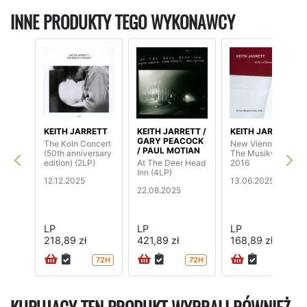
INNE PRODUKTY TEGO WYKONAWCY
KEITH JARRETT
KEITH JARRETT /
KEITH JARRETT
GARY PEACOCK
The Koln Concert
New Vienna - At
/ PAUL MOTIAN
(50th anniversary
The Musikverein
edition) (2LP)
At The Deer Head
2016
Inn (4LP)
12.12.2025
13.06.2025
22.08.2025
LP
LP
LP
218,89 zł
421,89 zł
168,89 zł
72H
72H
72H