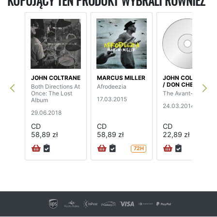
KUPUJĄCY TEN PRODUKT WYBRALI RÓWNIEŻ
JOHN COLTRANE
MARCUS MILLER
JOHN COLTRANE
/ DON CHERRY
Both Directions At
Afrodeezia
Once: The Lost
The Avant-Garde
17.03.2015
Album
24.03.2014
29.06.2018
CD
CD
CD
58,89 zł
58,89 zł
22,89 zł
72H