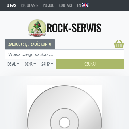
O NAS
REGULAMIN
POMOC
KONTAKT
EN
ROCK-SERWIS
ZALOGUJ SIĘ / ZAŁÓŻ KONTO
DZIAŁ
CENA
24H?
SZUKAJ