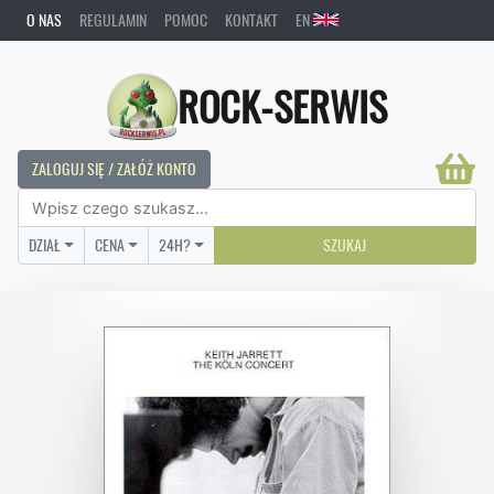
O NAS
REGULAMIN
POMOC
KONTAKT
EN
ROCK-SERWIS
ZALOGUJ SIĘ / ZAŁÓŻ KONTO
DZIAŁ
CENA
24H?
SZUKAJ