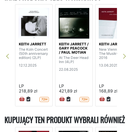
KEITH JARRETT
KEITH JARRETT /
KEITH JARRETT
GARY PEACOCK
The Koln Concert
New Vienna - At
/ PAUL MOTIAN
(50th anniversary
The Musikverein
edition) (2LP)
At The Deer Head
2016
Inn (4LP)
12.12.2025
13.06.2025
22.08.2025
LP
LP
LP
218,89 zł
421,89 zł
168,89 zł
72H
72H
72H
KUPUJĄCY TEN PRODUKT WYBRALI RÓWNIEŻ