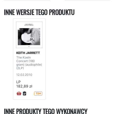
INNE WERSJE TEGO PRODUKTU
KEITH JARRETT
The Koeln
Concert (180
gram) (audiophile)
(2LP)
12.02.2010
LP
182,89 zł
72H
INNE PRODUKTY TEGO WYKONAWCY