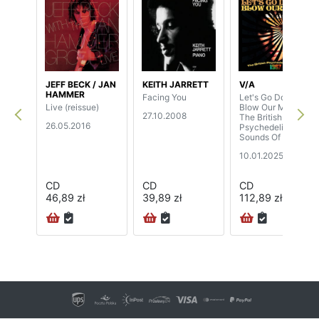
JEFF BECK / JAN
KEITH JARRETT
V/A
HAMMER
Facing You
Let's Go Down &
Live (reissue)
Blow Our Minds -
27.10.2008
The British
26.05.2016
Psychedelic
Sounds Of 1967
(3CD)
10.01.2025
CD
CD
CD
46,89 zł
39,89 zł
112,89 zł