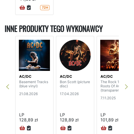
72H
INNE PRODUKTY TEGO WYKONAWCY
AC/DC
AC/DC
AC/DC
Basement Tracks
Bon Scott (picture
The Rock ‘N’
(blue vinyl)
disc)
Roots Of AC/DC
(transparent vinyl)
21.08.2026
17.04.2026
7.11.2025
LP
LP
LP
128,89 zł
128,89 zł
101,89 zł