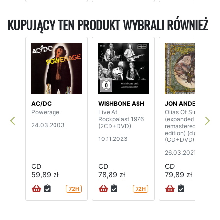
KUPUJĄCY TEN PRODUKT WYBRALI RÓWNIEŻ
AC/DC
WISHBONE ASH
JON ANDERSON
Powerage
Live At
Olias Of Sunhillow
Rockpalast 1976
(expanded &
24.03.2003
(2CD+DVD)
remastered
edition) (digipak)
10.11.2023
(CD+DVD)
26.03.2021
CD
CD
CD
59,89 zł
78,89 zł
79,89 zł
72H
72H