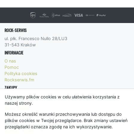
ROCK-SERWIS
ul. płk. Francesco Nullo 28/LU3
31-543 Kraków
INFORMACJE
O nas
Pomoc
Polityka cookies
Rockserwis.fm
ZAKUPY
Formy płatności
Używamy plików cookies w celu ułatwienia korzystania z
Koszty wysyłki
naszej strony.
Panel Klienta
Możesz określić warunki przechowywania lub dostępu do
Regulamin
plików cookies w Twojej przeglądarce. Brak zmiany ustawień
KONTAKT
przeglądarki oznacza zgodę na ich wykorzystywanie.
bok@rockserwis.pl