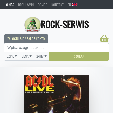
O NAS
REGULAMIN
POMOC
KONTAKT
EN
ROCK-SERWIS
ZALOGUJ SIĘ / ZAŁÓŻ KONTO
DZIAŁ
CENA
24H?
SZUKAJ