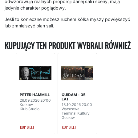
odwzorowują realnych proporcji danej sali i sceny, mają
jedynie charakter poglądowy.
Jeśli to konieczne możesz ruchem kółka myszy powiększyć
lub zmniejszyć plan sali.
KUPUJĄCY TEN PRODUKT WYBRALI RÓWNIEŻ
PETER HAMMILL
QUIDAM - 35
LAT
26.09.2026 20:00
Kraków
13.10.2026 20:00
Klub Studio
Warszawa
Terminal Kultury
Gocław
KUP BILET
KUP BILET