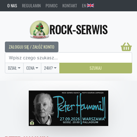
O NAS
REGULAMIN
POMOC
KONTAKT
EN
ROCK-SERWIS
ZALOGUJ SIĘ / ZAŁÓŻ KONTO
DZIAŁ
CENA
24H?
SZUKAJ