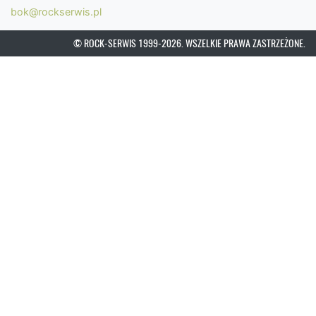
bok@rockserwis.pl
© ROCK-SERWIS 1999-2026. WSZELKIE PRAWA ZASTRZEŻONE.