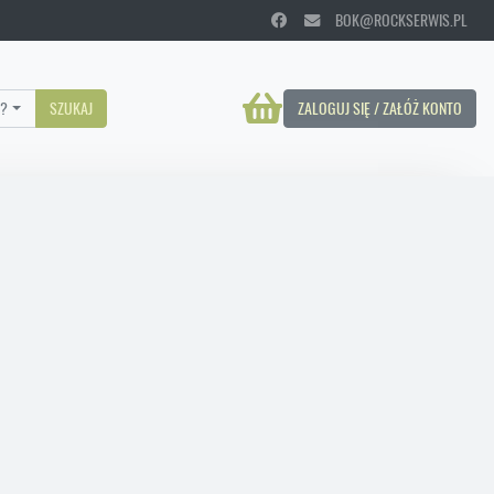
BOK@ROCKSERWIS.PL
?
SZUKAJ
ZALOGUJ SIĘ / ZAŁÓŻ KONTO