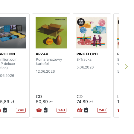
RILLION
KRZAK
PINK FLOYD
PINK FL
rillion.com
Pomarańczowy
8-Tracks
8-Tracks 
LP deluxe
kartofel
vinyl)
5.06.2026
tion)
12.06.2026
5.06.202
.06.2026
P
CD
CD
LP
5,89 zł
50,89 zł
74,89 zł
128,89 z
24H
24H
24H