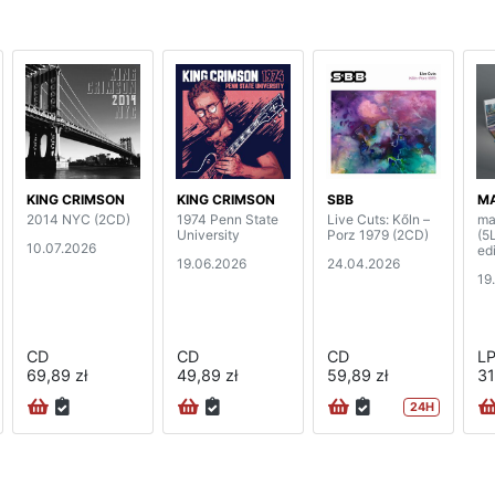
KING CRIMSON
KING CRIMSON
SBB
MA
2014 NYC (2CD)
1974 Penn State
Live Cuts: Kőln –
ma
University
Porz 1979 (2CD)
(5
10.07.2026
edi
19.06.2026
24.04.2026
19
CD
CD
CD
L
69,89 zł
49,89 zł
59,89 zł
31
24H