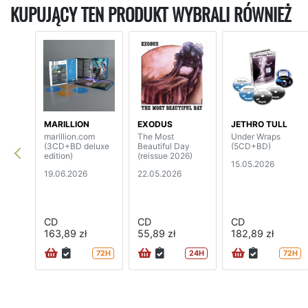
KUPUJĄCY TEN PRODUKT WYBRALI RÓWNIEŻ
MARILLION
EXODUS
JETHRO TULL
marillion.com
The Most
Under Wraps
(3CD+BD deluxe
Beautiful Day
(5CD+BD)
edition)
(reissue 2026)
15.05.2026
19.06.2026
22.05.2026
CD
CD
CD
163,89 zł
55,89 zł
182,89 zł
72H
24H
72H