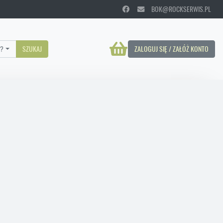
BOK@ROCKSERWIS.PL
?
SZUKAJ
ZALOGUJ SIĘ / ZAŁÓŻ KONTO