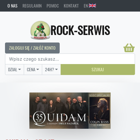
O NAS
REGULAMIN
POMOC
KONTAKT
EN
ROCK-SERWIS
ZALOGUJ SIĘ / ZAŁÓŻ KONTO
DZIAŁ
CENA
24H?
SZUKAJ