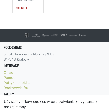
Klub Parlament
KUP BILET
ROCK-SERWIS
ul. płk. Francesco Nullo 28/LU3
31-543 Kraków
INFORMACJE
O nas
Pomoc
Polityka cookies
Rockserwis.fm
ZAKUPY
Formy płatności
Używamy plików cookies w celu ułatwienia korzystania z
Koszty wysyłki
naszej strony.