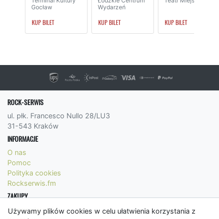
Terminal Kultury
Łódzkie Centrum
Teatr Miejski
Gocław
Wydarzeń
KUP BILET
KUP BILET
KUP BILET
ROCK-SERWIS
ul. płk. Francesco Nullo 28/LU3
31-543 Kraków
INFORMACJE
O nas
Pomoc
Polityka cookies
Rockserwis.fm
ZAKUPY
Formy płatności
Używamy plików cookies w celu ułatwienia korzystania z