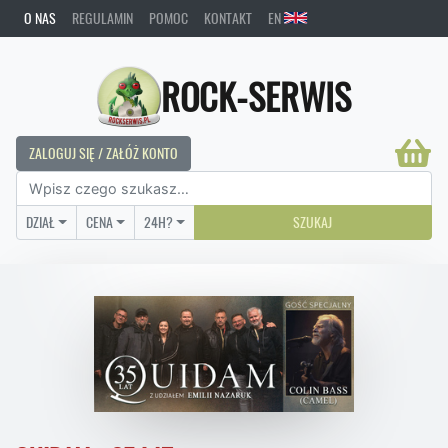
O NAS
REGULAMIN
POMOC
KONTAKT
EN
ROCK-SERWIS
ZALOGUJ SIĘ / ZAŁÓŻ KONTO
DZIAŁ
CENA
24H?
SZUKAJ