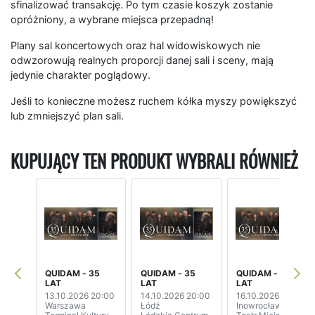
sfinalizować transakcję. Po tym czasie koszyk zostanie
opróżniony, a wybrane miejsca przepadną!
Plany sal koncertowych oraz hal widowiskowych nie
odwzorowują realnych proporcji danej sali i sceny, mają
jedynie charakter poglądowy.
Jeśli to konieczne możesz ruchem kółka myszy powiększyć
lub zmniejszyć plan sali.
KUPUJĄCY TEN PRODUKT WYBRALI RÓWNIEŻ
QUIDAM - 35
QUIDAM - 35
QUIDAM - 35
LAT
LAT
LAT
13.10.2026 20:00
14.10.2026 20:00
16.10.2026 19:00
Warszawa
Łódź
Inowrocław