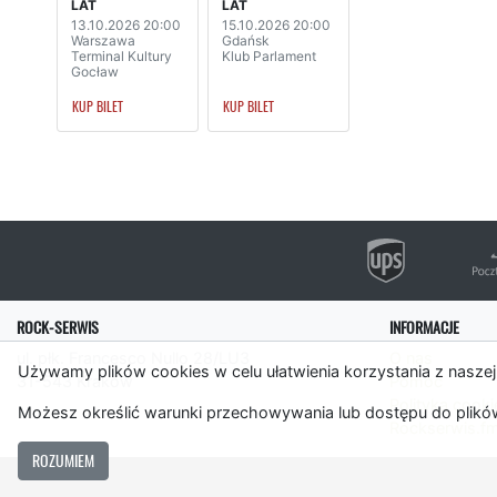
LAT
LAT
13.10.2026 20:00
15.10.2026 20:00
Warszawa
Gdańsk
Terminal Kultury
Klub Parlament
Gocław
KUP BILET
KUP BILET
ROCK-SERWIS
INFORMACJE
ul. płk. Francesco Nullo 28/LU3
O nas
Używamy plików cookies w celu ułatwienia korzystania z naszej
31-543 Kraków
Pomoc
Polityka cooki
Możesz określić warunki przechowywania lub dostępu do plików
Rockserwis.f
ROZUMIEM