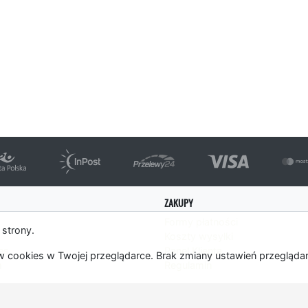
ZAKUPY
Formy płatności
 strony.
Koszty wysyłki
es
Panel Klienta
 cookies w Twojej przeglądarce. Brak zmiany ustawień przegląda
m
Regulamin