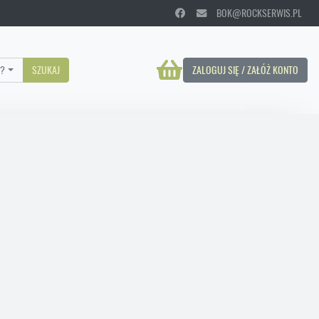
BOK@ROCKSERWIS.PL
?
SZUKAJ
ZALOGUJ SIĘ / ZAŁÓŻ KONTO