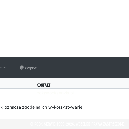
KONTAKT
bok@rockserwis.pl
rki oznacza zgodę na ich wykorzystywanie.
© ROCK-SERWIS 1999-2026. WSZELKIE PRAWA ZASTRZEŻONE.