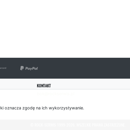
KONTAKT
bok@rockserwis.pl
rki oznacza zgodę na ich wykorzystywanie.
© ROCK-SERWIS 1999-2026. WSZELKIE PRAWA ZASTRZEŻONE.