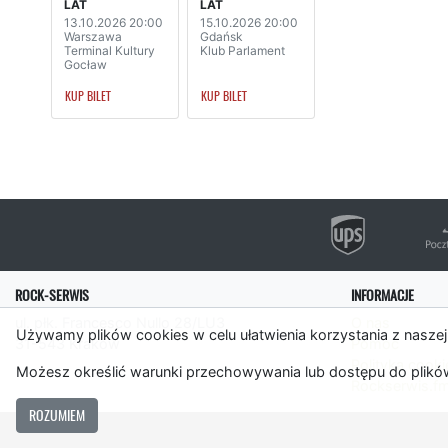
LAT
LAT
13.10.2026 20:00
15.10.2026 20:00
Warszawa
Gdańsk
Terminal Kultury
Klub Parlament
Gocław
KUP BILET
KUP BILET
ROCK-SERWIS
INFORMACJE
ul. płk. Francesco Nullo 28/LU3
O nas
Używamy plików cookies w celu ułatwienia korzystania z naszej
31-543 Kraków
Pomoc
Polityka cooki
Możesz określić warunki przechowywania lub dostępu do plików
Rockserwis.f
ROZUMIEM