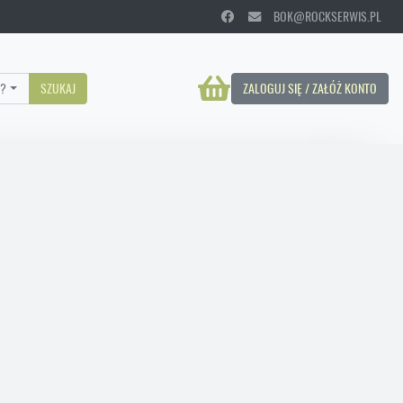
BOK@ROCKSERWIS.PL
?
SZUKAJ
ZALOGUJ SIĘ / ZAŁÓŻ KONTO