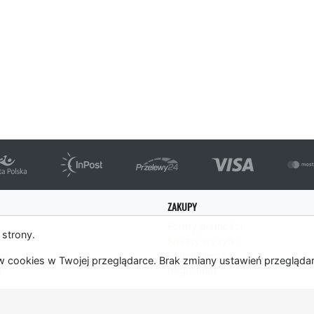
ZAKUPY
Formy płatności
 strony.
Koszty wysyłki
es
Panel Klienta
 cookies w Twojej przeglądarce. Brak zmiany ustawień przegląda
m
Regulamin