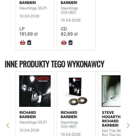
BARBIERI
BARBIERI
Hauntings (2LP)
Hauntings
(CD+BD)
10.04.2026
10.04.2026
LP
CD
191,89 zł
82,89 zł
INNE PRODUKTY TEGO WYKONAWCY
RICHARD
RICHARD
STEVE
BARBIERI
BARBIERI
HOGARTH /
RICHARD
Hauntings (2LP)
Hauntings
BARBIERI
(CD+BD)
10.04.2026
Not The Weapon
10.04.2026
But The Hand