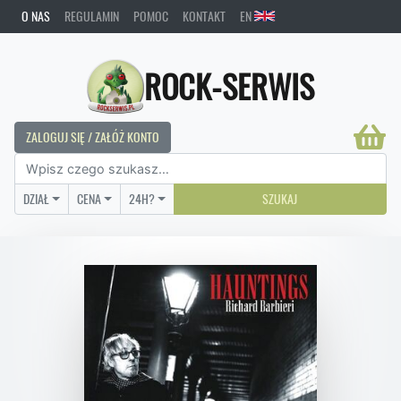
O NAS
REGULAMIN
POMOC
KONTAKT
EN
ROCK-SERWIS
ZALOGUJ SIĘ / ZAŁÓŻ KONTO
DZIAŁ
CENA
24H?
SZUKAJ