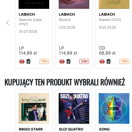
LAIBACH
LAIBACH
LAIBACH
Spectre (clear
Musick
Alamut (2CD)
vinyl)
1.05.2026
9.05.2025
31.07.2026
LP
LP
CD
114,89 zł
114,89 zł
68,89 zł
72H
24H
72H
KUPUJĄCY TEN PRODUKT WYBRALI RÓWNIEŻ
RINGO STARR
SUZI QUATRO
GONG