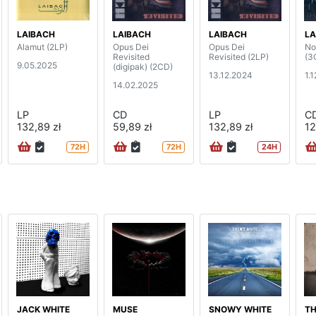
LAIBACH
LAIBACH
LAIBACH
LA
Alamut (2LP)
Opus Dei
Opus Dei
No
Revisited
Revisited (2LP)
(3
9.05.2025
(digipak) (2CD)
13.12.2024
1.
14.02.2025
LP
CD
LP
C
132,89 zł
59,89 zł
132,89 zł
12
72H
72H
24H
JACK WHITE
MUSE
SNOWY WHITE
TH