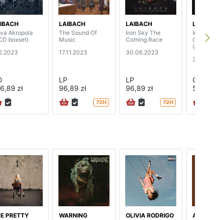
IBACH
LAIBACH
LAIBACH
LAIBACH
va Akropola
The Sound Of
Iron Sky The
Iron Sky 
CD boxset)
Music
Coming Race
Coming R
(digipak)
12.2023
17.11.2023
30.06.2023
30.06.20
D
LP
LP
CD
6,89 zł
96,89 zł
96,89 zł
52,89 zł
72H
72H
E PRETTY
WARNING
OLIVIA RODRIGO
AMY, CU