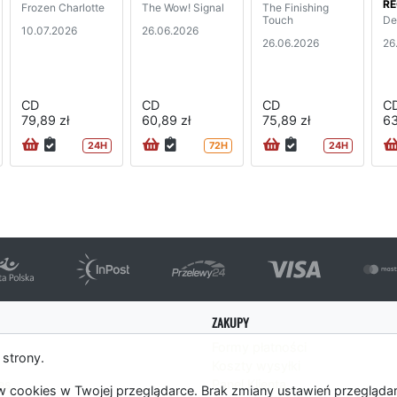
RE
Frozen Charlotte
The Wow! Signal
The Finishing
Touch
De
10.07.2026
26.06.2026
26.06.2026
26
CD
CD
CD
C
79,89 zł
60,89 zł
75,89 zł
63
24H
72H
24H
ZAKUPY
Formy płatności
 strony.
Koszty wysyłki
es
Panel Klienta
 cookies w Twojej przeglądarce. Brak zmiany ustawień przegląda