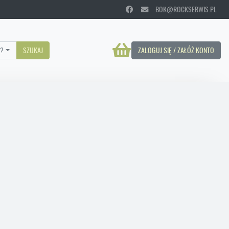
BOK@ROCKSERWIS.PL
?
SZUKAJ
ZALOGUJ SIĘ / ZAŁÓŻ KONTO