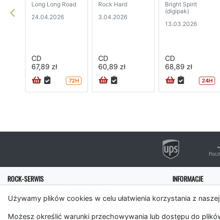
Long Long Road
Rock Hard
Bright Spirit
(digipak)
24.04.2026
3.04.2026
13.03.2026
CD
CD
CD
67,89 zł
60,89 zł
68,89 zł
72H
24H
ROCK-SERWIS
INFORMACJE
ul. płk. Francesco Nullo 28/LU3
O nas
Używamy plików cookies w celu ułatwienia korzystania z naszej
31-543 Kraków
Pomoc
Polityka cooki
Możesz określić warunki przechowywania lub dostępu do plików