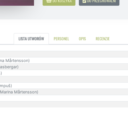
DO KOSZYKA
DO PRZECHOWALNI
LISTA UTWORÓW
PERSONEL
OPIS
RECENZJE
rina Mårtensson)
rasbergar)
h)
rampuš)
 Marina Mårtensson)