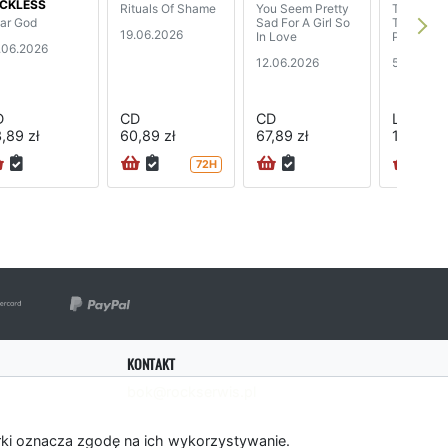
CKLESS
Rituals Of Shame
You Seem Pretty
Tippin' O
ar God
Sad For A Girl So
Through 
19.06.2026
In Love
Poet)
.06.2026
12.06.2026
5.06.202
D
CD
CD
LP
,89 zł
60,89 zł
67,89 zł
183,89 z
72H
KONTAKT
bok@rockserwis.pl
rki oznacza zgodę na ich wykorzystywanie.