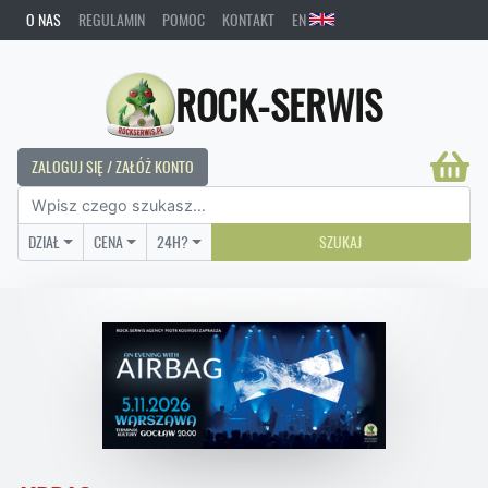
O NAS
REGULAMIN
POMOC
KONTAKT
EN
ROCK-SERWIS
ZALOGUJ SIĘ / ZAŁÓŻ KONTO
DZIAŁ
CENA
24H?
SZUKAJ