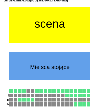
(WYBIERZ INTERESUJĄCE CIĘ MIEJSCA Z PLANU SALI)