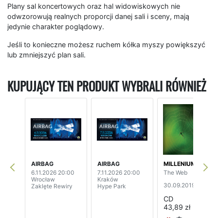
Plany sal koncertowych oraz hal widowiskowych nie
odwzorowują realnych proporcji danej sali i sceny, mają
jedynie charakter poglądowy.
Jeśli to konieczne możesz ruchem kółka myszy powiększyć
lub zmniejszyć plan sali.
KUPUJĄCY TEN PRODUKT WYBRALI RÓWNIEŻ
AIRBAG
AIRBAG
MILLENIUM
6.11.2026 20:00
7.11.2026 20:00
The Web
Wrocław
Kraków
30.09.2019
Zaklęte Rewiry
Hype Park
CD
43,89 zł