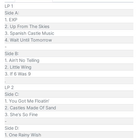
LP 1
Side A:
1. EXP
2. Up From The Skies
3. Spanish Castle Music
4. Wait Until Tomorrow
-
Side B:
1. Ain't No Telling
2. Little Wing
3. If 6 Was 9
.
LP 2
Side C:
1. You Got Me Floatin'
2. Castles Made Of Sand
3. She's So Fine
-
Side D:
1. One Rainy Wish