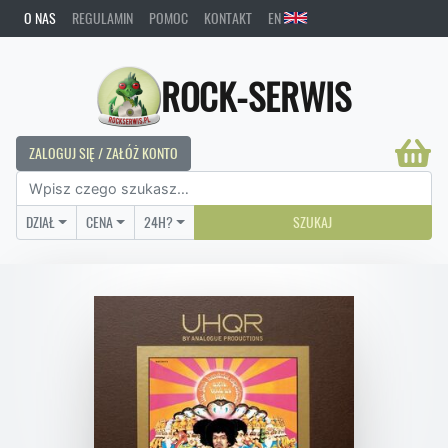
O NAS
REGULAMIN
POMOC
KONTAKT
EN
ROCK-SERWIS
ZALOGUJ SIĘ / ZAŁÓŻ KONTO
DZIAŁ
CENA
24H?
SZUKAJ