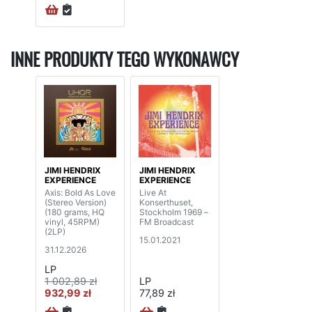
INNE PRODUKTY TEGO WYKONAWCY
JIMI HENDRIX
JIMI HENDRIX
EXPERIENCE
EXPERIENCE
Axis: Bold As Love
Live At
(Stereo Version)
Konserthuset,
(180 grams, HQ
Stockholm 1969 –
vinyl, 45RPM)
FM Broadcast
(2LP)
15.01.2021
31.12.2026
LP
1 002,89 zł
LP
932,99 zł
77,89 zł