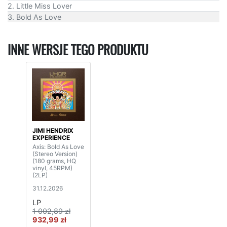
2. Little Miss Lover
3. Bold As Love
INNE WERSJE TEGO PRODUKTU
JIMI HENDRIX
EXPERIENCE
Axis: Bold As Love
(Stereo Version)
(180 grams, HQ
vinyl, 45RPM)
(2LP)
31.12.2026
LP
1 002,89 zł
932,99 zł