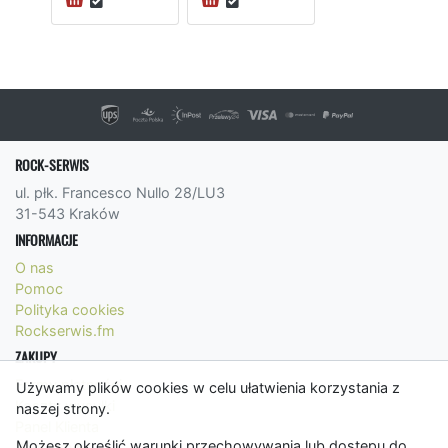
ROCK-SERWIS
ul. płk. Francesco Nullo 28/LU3
31-543 Kraków
INFORMACJE
O nas
Pomoc
Polityka cookies
Rockserwis.fm
ZAKUPY
Formy płatności
Używamy plików cookies w celu ułatwienia korzystania z
Koszty wysyłki
naszej strony.
Panel Klienta
Możesz określić warunki przechowywania lub dostępu do
Regulamin