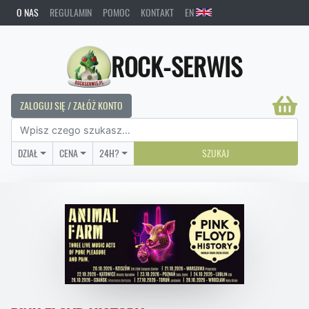
O NAS
REGULAMIN
POMOC
KONTAKT
EN
ROCK-SERWIS
ZALOGUJ SIĘ / ZAŁÓŻ KONTO
DZIAŁ
CENA
24H?
SZUKAJ