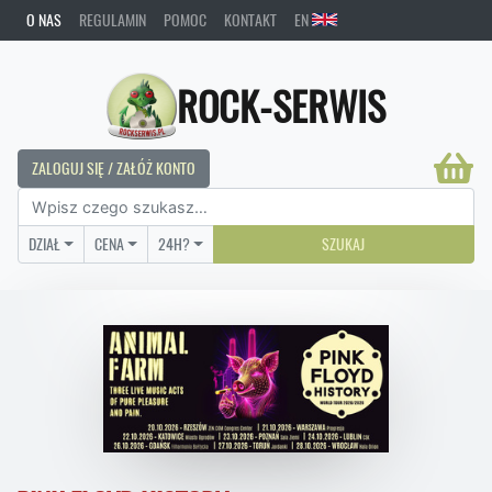
O NAS
REGULAMIN
POMOC
KONTAKT
EN
ROCK-SERWIS
ZALOGUJ SIĘ / ZAŁÓŻ KONTO
DZIAŁ
CENA
24H?
SZUKAJ