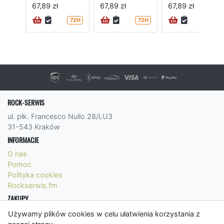
67,89 zł
67,89 zł
67,89 zł
72H
72H
72H
ROCK-SERWIS
ul. płk. Francesco Nullo 28/LU3
31-543 Kraków
INFORMACJE
O nas
Pomoc
Polityka cookies
Rockserwis.fm
ZAKUPY
Formy płatności
Używamy plików cookies w celu ułatwienia korzystania z
Koszty wysyłki