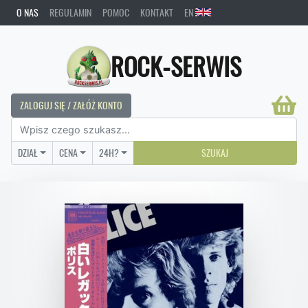
O NAS
REGULAMIN
POMOC
KONTAKT
EN
ROCK-SERWIS
ZALOGUJ SIĘ / ZAŁÓŻ KONTO
DZIAŁ
CENA
24H?
SZUKAJ