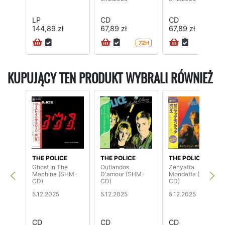
LP
CD
CD
144,89 zł
67,89 zł
67,89 zł
72H
72H
KUPUJĄCY TEN PRODUKT WYBRALI RÓWNIEŻ
THE POLICE
THE POLICE
THE POLICE
Ghost In The
Outlandos
Zenyatta
Machine (SHM-
D'amour (SHM-
Mondatta (SHM-
CD)
CD)
CD)
5.12.2025
5.12.2025
5.12.2025
CD
CD
CD