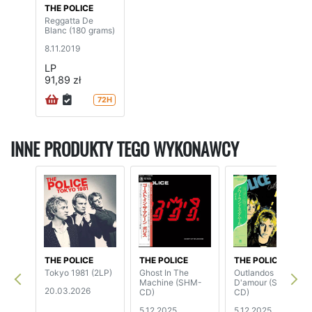
THE POLICE
Reggatta De
Blanc (180 grams)
8.11.2019
LP
91,89 zł
72H
INNE PRODUKTY TEGO WYKONAWCY
THE POLICE
THE POLICE
THE POLICE
Tokyo 1981 (2LP)
Ghost In The
Outlandos
Machine (SHM-
D'amour (SHM-
20.03.2026
CD)
CD)
5.12.2025
5.12.2025