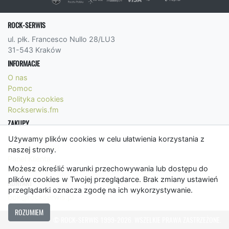
ROCK-SERWIS
ul. płk. Francesco Nullo 28/LU3
31-543 Kraków
INFORMACJE
O nas
Pomoc
Polityka cookies
Rockserwis.fm
ZAKUPY
Formy płatności
Używamy plików cookies w celu ułatwienia korzystania z
Koszty wysyłki
naszej strony.
Panel Klienta
Możesz określić warunki przechowywania lub dostępu do
Regulamin
plików cookies w Twojej przeglądarce. Brak zmiany ustawień
KONTAKT
przeglądarki oznacza zgodę na ich wykorzystywanie.
bok@rockserwis.pl
ROZUMIEM
© ROCK-SERWIS 1999-2026. WSZELKIE PRAWA ZASTRZEŻONE.