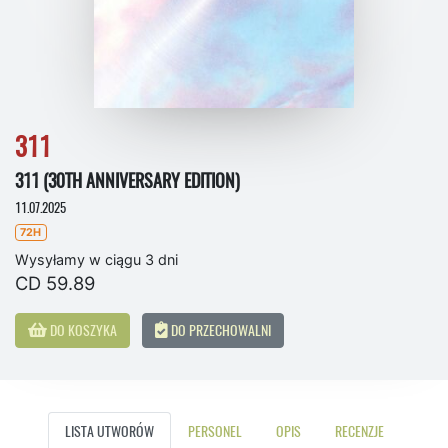
311
311 (30TH ANNIVERSARY EDITION)
11.07.2025
72H
Wysyłamy w ciągu 3 dni
CD 59.89
DO KOSZYKA
DO PRZECHOWALNI
LISTA UTWORÓW
PERSONEL
OPIS
RECENZJE