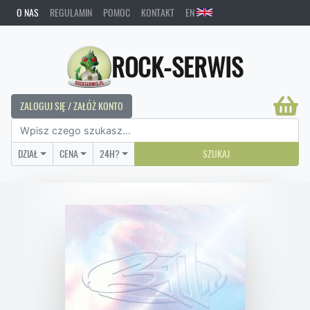
O NAS
REGULAMIN
POMOC
KONTAKT
EN
ROCK-SERWIS
ZALOGUJ SIĘ / ZAŁÓŻ KONTO
DZIAŁ
CENA
24H?
SZUKAJ