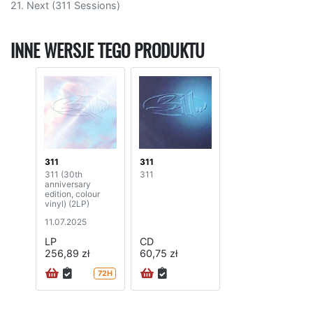
21. Next (311 Sessions)
INNE WERSJE TEGO PRODUKTU
311
311
311 (30th
311
anniversary
edition, colour
vinyl) (2LP)
11.07.2025
LP
CD
256,89 zł
60,75 zł
72H