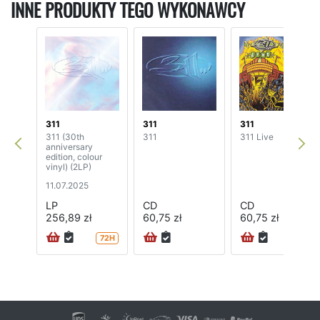
INNE PRODUKTY TEGO WYKONAWCY
311
311
311
311 (30th
311
311 Live
anniversary
edition, colour
vinyl) (2LP)
11.07.2025
LP
CD
CD
256,89 zł
60,75 zł
60,75 zł
72H