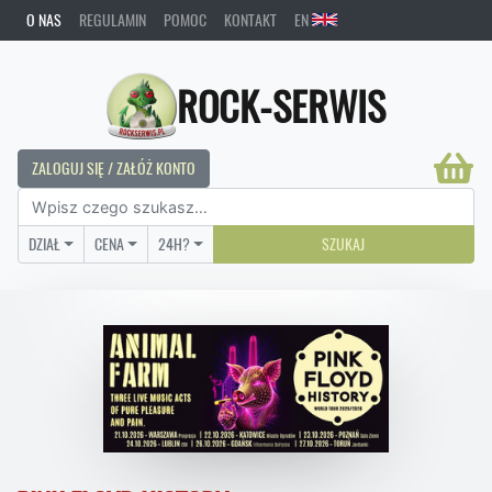
O NAS
REGULAMIN
POMOC
KONTAKT
EN
ROCK-SERWIS
ZALOGUJ SIĘ / ZAŁÓŻ KONTO
DZIAŁ
CENA
24H?
SZUKAJ