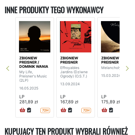
INNE PRODUKTY TEGO WYKONAWCY
ZBIGNIEW
ZBIGNIEW
ZBIGNIEW
PREISNER /
PREISNER
PREISNER
DOMINIK WANIA
Effroyables
Melancholy
My Life,
Jardins (Dziwne
15.03.2024
Preisner's Music
Ogrody) (O.S.T.)
(2LP)
13.09.2024
16.05.2025
LP
LP
LP
281,89 zł
167,89 zł
175,89 zł
72H
72H
72H
KUPUJĄCY TEN PRODUKT WYBRALI RÓWNIEŻ