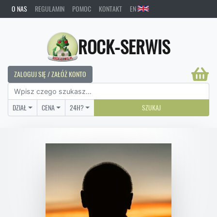
O NAS
REGULAMIN
POMOC
KONTAKT
EN
ROCK-SERWIS
ZALOGUJ SIĘ / ZAŁÓŻ KONTO
DZIAŁ
CENA
24H?
SZUKAJ