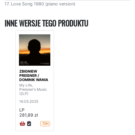
17. Love Song 1980 (piano version)
INNE WERSJE TEGO PRODUKTU
ZBIGNIEW
PREISNER /
DOMINIK WANIA
My Life,
Preisner's Music
(2LP)
16.05.2025
LP
281,89 zł
72H