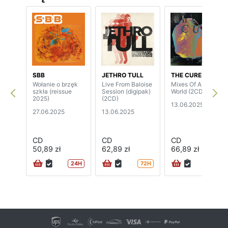
SBB
JETHRO TULL
THE CURE
Wołanie o brzęk
Live From Baloise
Mixes Of A Lost
szkła (reissue
Session (digipak)
World (2CD)
2025)
(2CD)
13.06.2025
27.06.2025
13.06.2025
CD
CD
CD
50,89 zł
62,89 zł
66,89 zł
24H
72H
72H