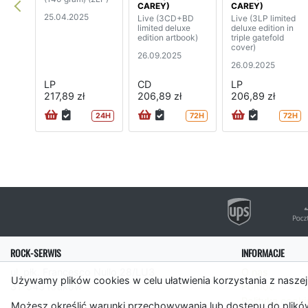
CAREY)
CAREY)
25.04.2025
Live (3CD+BD
Live (3LP limited
limited deluxe
deluxe edition in
edition artbook)
triple gatefold
cover)
26.09.2025
26.09.2025
LP
CD
LP
217,89 zł
206,89 zł
206,89 zł
24H
72H
72H
ROCK-SERWIS
INFORMACJE
ul. płk. Francesco Nullo 28/LU3
O nas
Używamy plików cookies w celu ułatwienia korzystania z naszej
31-543 Kraków
Pomoc
Polityka cooki
Możesz określić warunki przechowywania lub dostępu do plików