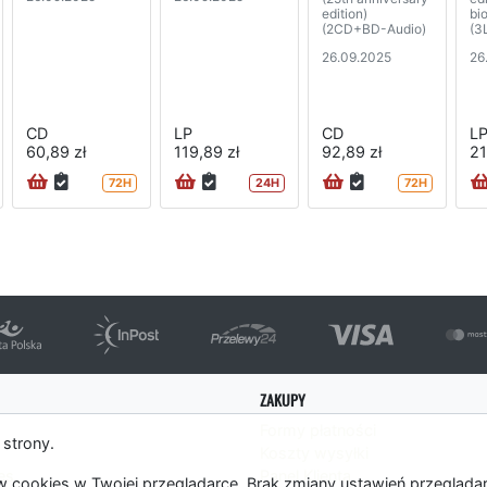
edition)
bio
(2CD+BD-Audio)
(3
26.09.2025
26
CD
LP
CD
L
60,89 zł
119,89 zł
92,89 zł
21
72H
24H
72H
ZAKUPY
Formy płatności
 strony.
Koszty wysyłki
es
Panel Klienta
 cookies w Twojej przeglądarce. Brak zmiany ustawień przegląda