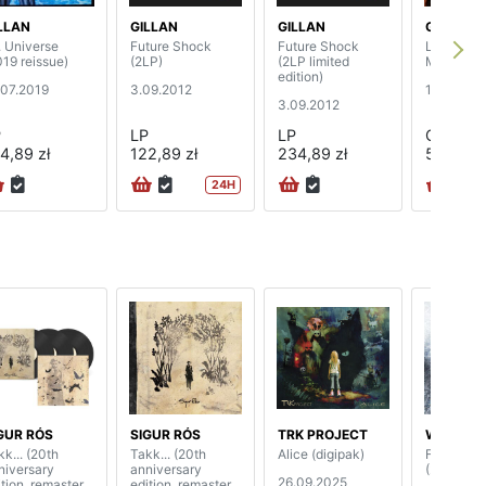
LLAN
GILLAN
GILLAN
GILLAN
. Universe
Future Shock
Future Shock
Live At T
019 reissue)
(2LP)
(2LP limited
Marquee 
edition)
.07.2019
3.09.2012
18.02.20
3.09.2012
P
LP
LP
CD
4,89 zł
122,89 zł
234,89 zł
55,89 zł
24H
GUR RÓS
SIGUR RÓS
TRK PROJECT
WHITESN
kk... (20th
Takk... (20th
Alice (digipak)
Foreverm
niversary
anniversary
(2LP)
26.09.2025
tion, remaster,
edition, remaster,