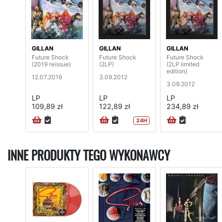
GILLAN
GILLAN
GILLAN
Future Shock
Future Shock
Future Shock
(2019 reissue)
(2LP)
(2LP limited
edition)
12.07.2019
3.09.2012
3.09.2012
LP
LP
LP
109,89 zł
122,89 zł
234,89 zł
24H
INNE PRODUKTY TEGO WYKONAWCY