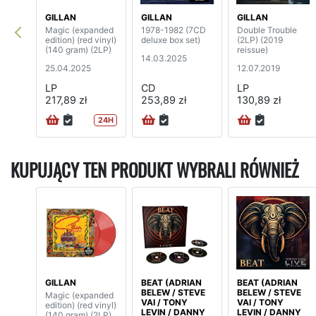
GILLAN
GILLAN
GILLAN
Magic (expanded
1978-1982 (7CD
Double Trouble
edition) (red vinyl)
deluxe box set)
(2LP) (2019
(140 gram) (2LP)
reissue)
14.03.2025
25.04.2025
12.07.2019
LP
CD
LP
217,89 zł
253,89 zł
130,89 zł
24H
KUPUJĄCY TEN PRODUKT WYBRALI RÓWNIEŻ
GILLAN
BEAT (ADRIAN
BEAT (ADRIAN
BELEW / STEVE
BELEW / STEVE
Magic (expanded
VAI / TONY
VAI / TONY
edition) (red vinyl)
LEVIN / DANNY
LEVIN / DANNY
(140 gram) (2LP)