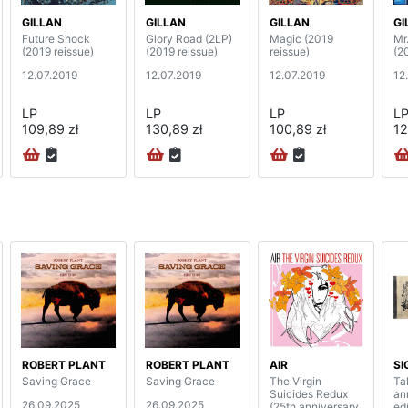
GILLAN
GILLAN
GILLAN
GI
Future Shock
Glory Road (2LP)
Magic (2019
Mr
(2019 reissue)
(2019 reissue)
reissue)
(2
12.07.2019
12.07.2019
12.07.2019
12
LP
LP
LP
L
109,89 zł
130,89 zł
100,89 zł
12
ROBERT PLANT
ROBERT PLANT
AIR
SI
Saving Grace
Saving Grace
The Virgin
Ta
Suicides Redux
an
26.09.2025
26.09.2025
(25th anniversary
edi