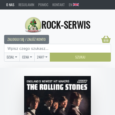
O NAS
REGULAMIN
POMOC
KONTAKT
EN
ROCK-SERWIS
ZALOGUJ SIĘ / ZAŁÓŻ KONTO
DZIAŁ
CENA
24H?
SZUKAJ