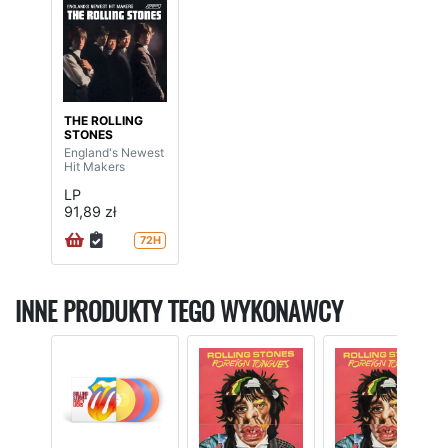
THE ROLLING
STONES
England's Newest
Hit Makers
LP
91,89 zł
72H
INNE PRODUKTY TEGO WYKONAWCY