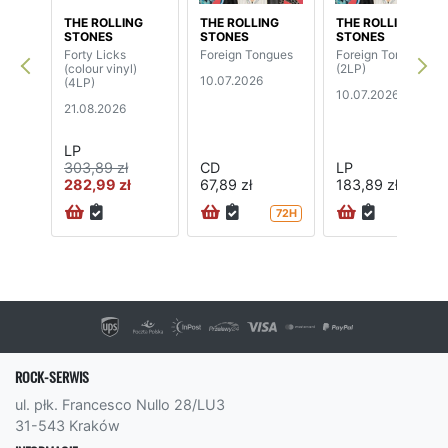
THE ROLLING
THE ROLLING
THE ROLLING
STONES
STONES
STONES
Forty Licks
Foreign Tongues
Foreign Tongues
(colour vinyl)
(2LP)
10.07.2026
(4LP)
10.07.2026
21.08.2026
LP
303,89 zł
CD
LP
282,99 zł
67,89 zł
183,89 zł
72H
24H
ROCK-SERWIS
ul. płk. Francesco Nullo 28/LU3
31-543 Kraków