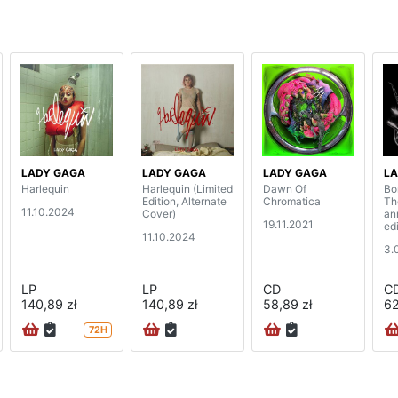
LADY GAGA
LADY GAGA
LADY GAGA
LA
Harlequin
Harlequin (Limited
Dawn Of
Bo
Edition, Alternate
Chromatica
Th
11.10.2024
Cover)
an
19.11.2021
ed
11.10.2024
3.
LP
LP
CD
C
140,89 zł
140,89 zł
58,89 zł
62
72H