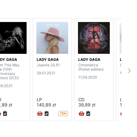
DY GAGA
LADY GAGA
LADY GAGA
LADY GA
rn This Way
Joanne (2LP)
Chromatica
Chromati
e (10th
(Polish edition)
29.01.2021
19.06.20
niversary
11.09.2020
ition) (2CD)
09.2021
D
LP
CD
LP
,89 zł
140,89 zł
39,89 zł
105,89 z
72H