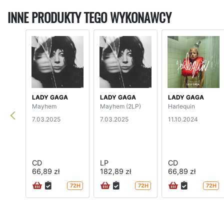
INNE PRODUKTY TEGO WYKONAWCY
LADY GAGA
LADY GAGA
LADY GAGA
Mayhem
Mayhem (2LP)
Harlequin
7.03.2025
7.03.2025
11.10.2024
CD
LP
CD
66,89 zł
182,89 zł
66,89 zł
72H
72H
72H