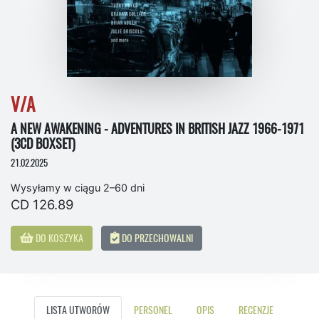
V/A
A NEW AWAKENING - ADVENTURES IN BRITISH JAZZ 1966-1971
(3CD BOXSET)
21.02.2025
Wysyłamy w ciągu 2–60 dni
CD 126.89
DO KOSZYKA
DO PRZECHOWALNI
LISTA UTWORÓW
PERSONEL
OPIS
RECENZJE