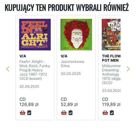
KUPUJĄCY TEN PRODUKT WYBRALI RÓWNIEŻ
V/A
V/A
THE FLOWER
POT MEN
Feelin' Alright -
Jazzrockowa
Mod, Rock, Funky
Dilna
Midsummer
Prog & Heavy
Dreaming: An
30.05.2025
Jazz 1967-1972
Anthology 1967-
(3CD boxset)
1970 (digipak)
(3CD)
20.06.2025
23.05.2025
CD
CD
CD
126,89 zł
52,89 zł
119,89 zł