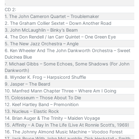
.
CD 2:
1. The John Cameron Quartet – Troublemaker
2. The Graham Collier Sextet – Down Another Road
3. John McLaughlin – Binky’s Beam
4. The Don Rendell / Ian Carr Quintet – One Green Eye
5. The New Jazz Orchestra – Angle
6. Ken Wheeler And The John Dankworth Orchestra – Sweet
Dulcinea Blue
7. Michael Gibbs – Some Echoes, Some Shadows (For John
Dankworth)
8. Wynder K. Frog – Harpsicord Shuffle
9. Jasper – The Beard
10. Manfred Mann Chapter Three – Where Am I Going
11. Colosseum – Those About To Die
12. Keef Hartley Band – Premonition
13. Nucleus – Elastic Rock
14. Brian Auger & The Trinity – Maiden Voyage
15. Affinity – A Day In The Life (Live At Ronnie Scott’s, 1969)
16. The Johnny Almond Music Machine – Voodoo Forest
17. Jack Bruce With John McLaughlin, Dick Heckstall - Smith,