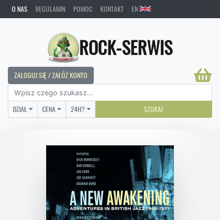
O NAS
REGULAMIN
POMOC
KONTAKT
EN
ROCK-SERWIS
ZALOGUJ SIĘ / ZAŁÓŻ KONTO
DZIAŁ
CENA
24H?
SZUKAJ