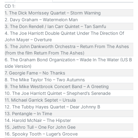
CD 1:
1. The Dick Morrissey Quartet – Storm Warning
2. Davy Graham – Watermelon Man
3. The Don Rendell / Ian Carr Quintet – Tan Samfu
4. The Joe Harriott Double Quintet Under The Direction Of
John Mayer – Overture
5. The John Dankworth Orchestra – Return From The Ashes
(from the film Return From The Ashes)
6. The Graham Bond Organization – Wade In The Water (US B
side Version)
7. Georgie Fame – No Thanks
8. The Mike Taylor Trio – Two Autumns
9. The Mike Westbrook Concert Band – A Greeting
10. The Joe Harriott Quintet – Shepherd’s Serenade
11. Michael Garrick Septet – Ursula
12. The Tubby Hayes Quartet – Dear Johnny B
13. Pentangle – In Time
14. Harold McNair – The Hipster
15. Jethro Tull – One For John Gee
16. Spooky Tooth – Luger’s Groove