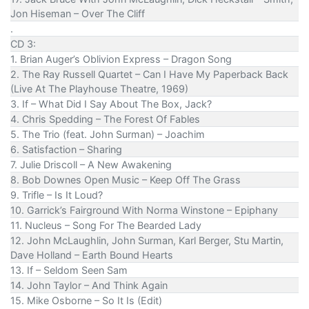
Jon Hiseman – Over The Cliff
.
CD 3:
1. Brian Auger’s Oblivion Express – Dragon Song
2. The Ray Russell Quartet – Can I Have My Paperback Back
(Live At The Playhouse Theatre, 1969)
3. If – What Did I Say About The Box, Jack?
4. Chris Spedding – The Forest Of Fables
5. The Trio (feat. John Surman) – Joachim
6. Satisfaction – Sharing
7. Julie Driscoll – A New Awakening
8. Bob Downes Open Music – Keep Off The Grass
9. Trifle – Is It Loud?
10. Garrick’s Fairground With Norma Winstone – Epiphany
11. Nucleus – Song For The Bearded Lady
12. John McLaughlin, John Surman, Karl Berger, Stu Martin,
Dave Holland – Earth Bound Hearts
13. If – Seldom Seen Sam
14. John Taylor – And Think Again
15. Mike Osborne – So It Is (Edit)