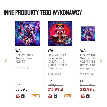
INNE PRODUKTY TEGO WYKONAWCY
V/A
V/A
V/A
Helluva Boss:
Helluva Boss:
Helluva Boss:
Season Two
Season Two
Season Two
(O.S.T.)
(O.S.T.) (140
(O.S.T.) (140
grams, black &
grams, black &
7.08.2026
green vinyl)
orange vinyl)
7.08.2026
7.08.2026
LP
LP
CD
228,89 zł
228,89 zł
68,89 zł
212,99 zł
212,99 zł
72H
72H
72H