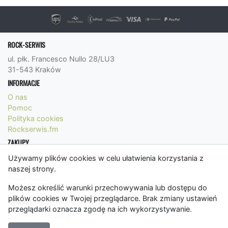
ROCK-SERWIS
ul. płk. Francesco Nullo 28/LU3
31-543 Kraków
INFORMACJE
O nas
Pomoc
Polityka cookies
Rockserwis.fm
ZAKUPY
Formy płatności
Używamy plików cookies w celu ułatwienia korzystania z
Koszty wysyłki
naszej strony.
Panel Klienta
Możesz określić warunki przechowywania lub dostępu do
Regulamin
plików cookies w Twojej przeglądarce. Brak zmiany ustawień
KONTAKT
przeglądarki oznacza zgodę na ich wykorzystywanie.
bok@rockserwis.pl