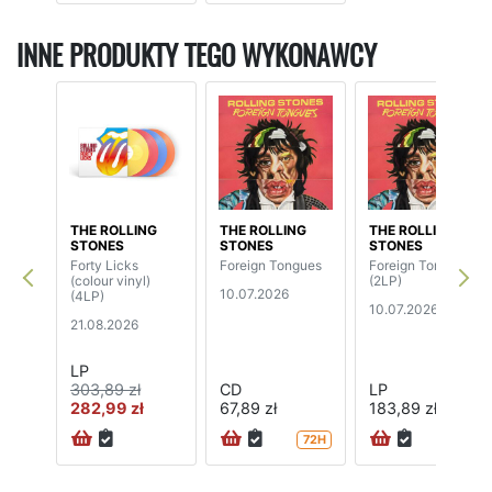
INNE PRODUKTY TEGO WYKONAWCY
THE ROLLING
THE ROLLING
THE ROLLING
STONES
STONES
STONES
Forty Licks
Foreign Tongues
Foreign Tongues
(colour vinyl)
(2LP)
10.07.2026
(4LP)
10.07.2026
21.08.2026
LP
303,89 zł
CD
LP
282,99 zł
67,89 zł
183,89 zł
72H
24H