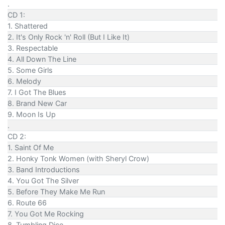
.
CD 1:
1. Shattered
2. It's Only Rock 'n' Roll (But I Like It)
3. Respectable
4. All Down The Line
5. Some Girls
6. Melody
7. I Got The Blues
8. Brand New Car
9. Moon Is Up
.
CD 2:
1. Saint Of Me
2. Honky Tonk Women (with Sheryl Crow)
3. Band Introductions
4. You Got The Silver
5. Before They Make Me Run
6. Route 66
7. You Got Me Rocking
8. Tumbling Dice