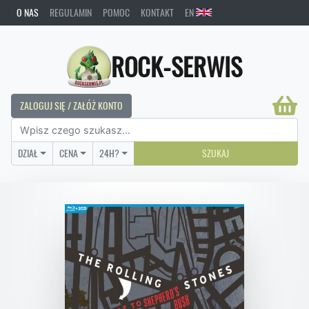
O NAS
REGULAMIN
POMOC
KONTAKT
EN
ROCK-SERWIS
ZALOGUJ SIĘ / ZAŁÓŻ KONTO
DZIAŁ
CENA
24H?
SZUKAJ