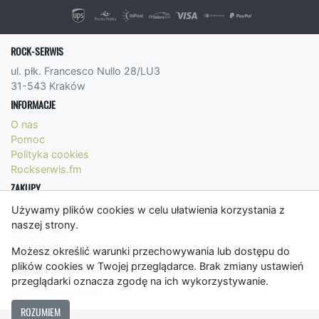
ROCK-SERWIS
ul. płk. Francesco Nullo 28/LU3
31-543 Kraków
INFORMACJE
O nas
Pomoc
Polityka cookies
Rockserwis.fm
ZAKUPY
Formy płatności
Używamy plików cookies w celu ułatwienia korzystania z
Koszty wysyłki
naszej strony.
Panel Klienta
Możesz określić warunki przechowywania lub dostępu do
Regulamin
plików cookies w Twojej przeglądarce. Brak zmiany ustawień
KONTAKT
przeglądarki oznacza zgodę na ich wykorzystywanie.
bok@rockserwis.pl
ROZUMIEM