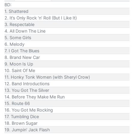
BD:
1. Shattered
2. It’s Only Rock ‘n’ Roll (But I Like It)
3. Respectable
4. All Down The Line
5. Some Girls
6. Melody
7. I Got The Blues
8. Brand New Car
9. Moon Is Up
10. Saint Of Me
11. Honky Tonk Women (with Sheryl Crow)
12. Band Introductions
13. You Got The Silver
14. Before They Make Me Run
15. Route 66
16. You Got Me Rocking
17. Tumbling Dice
18. Brown Sugar
19. Jumpin’ Jack Flash