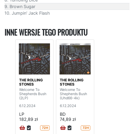
9. Brown Sugar
10. Jumpin' Jack Flash
INNE WERSJE TEGO PRODUKTU
THE ROLLING
THE ROLLING
STONES
STONES
Welcome To
Welcome To
Shepherds Bush
Shepherds Bush
(2LP)
(Uhd66-4k)
6.12.2024
6.12.2024
LP
BD
182,89 zł
74,89 zł
72H
72H