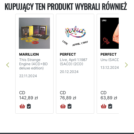
KUPUJĄCY TEN PRODUKT WYBRALI RÓWNIEŻ
MARILLION
PERFECT
PERFECT
This Strange
Live, April 1.1987
Unu (SACD)
Engine (4CD+BD
(SACD) (2CD)
13.12.2024
deluxe edition)
20.12.2024
22.11.2024
CD
CD
CD
142,89 zł
76,89 zł
63,89 zł