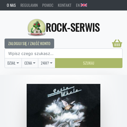
O NAS
REGULAMIN
POMOC
KONTAKT
EN
ROCK-SERWIS
ZALOGUJ SIĘ / ZAŁÓŻ KONTO
DZIAŁ
CENA
24H?
SZUKAJ