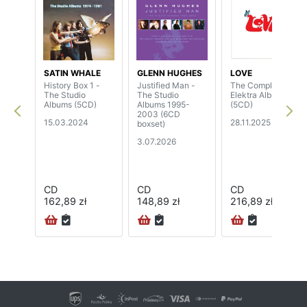
SATIN WHALE
GLENN HUGHES
LOVE
History Box 1 -
Justified Man -
The Complete
The Studio
The Studio
Elektra Albums
Albums (5CD)
Albums 1995-
(5CD)
2003 (6CD
15.03.2024
28.11.2025
boxset)
3.07.2026
CD
CD
CD
162,89 zł
148,89 zł
216,89 zł
72H