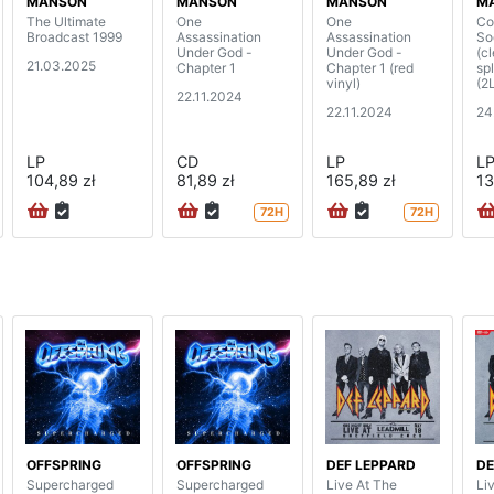
MANSON
MANSON
MANSON
M
The Ultimate
One
One
Co
Broadcast 1999
Assassination
Assassination
So
Under God -
Under God -
(c
21.03.2025
Chapter 1
Chapter 1 (red
spl
vinyl)
(2
22.11.2024
22.11.2024
24
LP
CD
LP
L
104,89 zł
81,89 zł
165,89 zł
13
72H
72H
OFFSPRING
OFFSPRING
DEF LEPPARD
DE
Supercharged
Supercharged
Live At The
Li