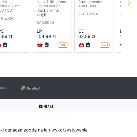
admill -
No. 4 (180 grams,
Arrangements
Arrangem
effield 2023
limited edition
And Duets
And Duets
VD+CD)
black / white
27.09.2024
27.09.20
vinyl)
.10.2024
4.10.2024
VD
LP
CD
LP
,89 zł
154,89 zł
62,89 zł
161,89 z
72H
72H
KONTAKT
bok@rockserwis.pl
rki oznacza zgodę na ich wykorzystywanie.