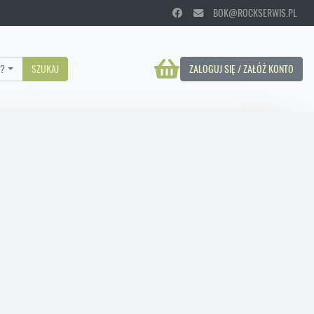
BOK@ROCKSERWIS.PL
?
SZUKAJ
ZALOGUJ SIĘ / ZAŁÓŻ KONTO