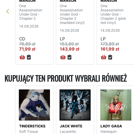
MANSON
MANSON
MANSON
One
One
One
Assassination
Assassination
Assassination
Under God -
Under God -
Under God -
Chapter 2
Chapter 2
Chapter 2 (pink
(marbled vinyl)
red vinyl)
14.08.2026
14.08.2026
14.08.2026
CD
LP
LP
76,89 zł
153,89 zł
173,89 zł
71,99 zł
143,99 zł
161,99 zł
KUPUJĄCY TEN PRODUKT WYBRALI RÓWNIEŻ
TINDERSTICKS
JACK WHITE
LADY GAGA
Soft Tissue
Lazaretto
Harlequin