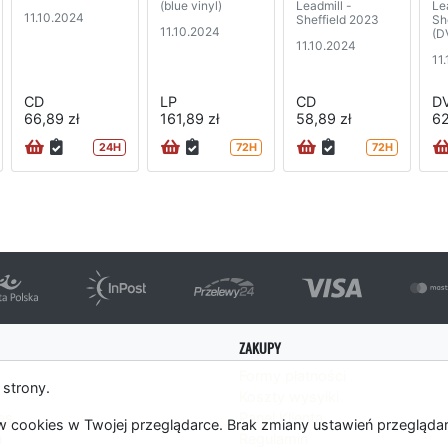
(blue vinyl)
Leadmill -
Le
11.10.2024
Sheffield 2023
Sh
11.10.2024
(D
11.10.2024
11
CD
LP
CD
D
66,89 zł
161,89 zł
58,89 zł
62
24H
72H
72H
ZAKUPY
Formy płatności
 strony.
Koszty wysyłki
es
Panel Klienta
 cookies w Twojej przeglądarce. Brak zmiany ustawień przegląda
m
Regulamin