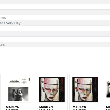
Arms
ier Every Day
und
MARILYN
MARILYN
MARILYN
MA