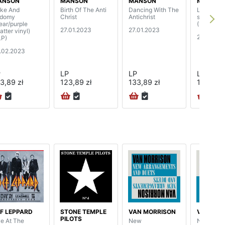
ANSON
MANSON
MANSON
MANSON
ke And
Birth Of The Anti
Dancing With The
Live (clea
domy
Christ
Antichrist
splatter vi
lear/purple
(140 gram
27.01.2023
27.01.2023
atter vinyl)
27.01.202
LP)
.02.2023
P
LP
LP
LP
3,89 zł
123,89 zł
133,89 zł
133,89 z
F LEPPARD
STONE TEMPLE
VAN MORRISON
VAN MOR
PILOTS
ve At The
New
New