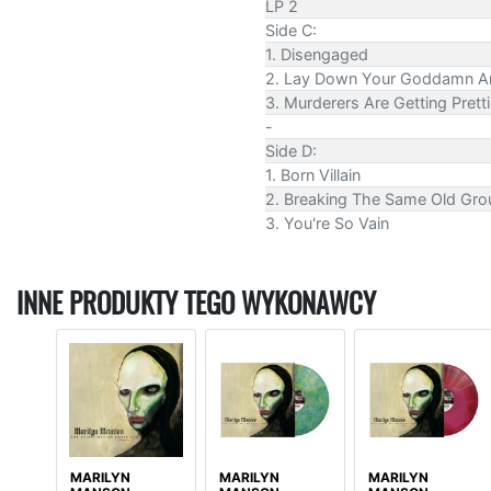
LP 2
Side C:
1. Disengaged
2. Lay Down Your Goddamn 
3. Murderers Are Getting Prett
-
Side D:
1. Born Villain
2. Breaking The Same Old Gro
3. You're So Vain
INNE PRODUKTY TEGO WYKONAWCY
MARILYN
MARILYN
MARILYN