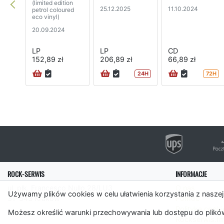
(limited edition
25.12.2025
11.10.2024
petrol coloured
eco vinyl)
20.09.2024
LP
LP
CD
152,89 zł
206,89 zł
66,89 zł
24H
72H
ROCK-SERWIS
INFORMACJE
ul. płk. Francesco Nullo 28/LU3
O nas
Używamy plików cookies w celu ułatwienia korzystania z naszej
31-543 Kraków
Pomoc
Polityka cooki
Możesz określić warunki przechowywania lub dostępu do plików
Rockserwis.f